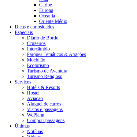
Caribe
Europa
Oceania
Oriente Médio
Dicas e curiosidades
Especiais
Diário de Bordo
Cruzeiros
Intercâmbio
Parques Temáticos & Atrações
Mochilão
Ecoturismo
Turismo de Aventura
Turismo Religioso
Serviços
Hotéis & Resorts
Hostel
Aviação
Aluguel de carros
Vistos e passagens
WePlann
Comprar passagens
Últimas
Notícias
Vídeos