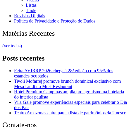
Listas
Trade
Revistas Digitais
Política de Privacidade e Proteção de Dados
Matérias Recentes
(ver todas)
Posts recentes
Feira AVIRRP 2026 chega à 28ª edição com 95% dos
estandes ocupados
Tivoli Mofarrej promove brunch dominical exclusivo com
Mesa Lindt no Must Restaurant
Hotel Premium Campinas amplia protagonismo na hotelaria
do interior paulista
Vila Galé promove experiências especiais para celebrar o Dia
dos Pais
Teatro Amazonas entra para a lista de patrimônios da Unesco
Contate-nos