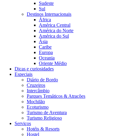
Sudeste
Sul
Destinos Internacionais
África
América Central
América do Norte
América do Sul
Ásia
Caribe
Europa
Oceania
Oriente Médio
Dicas e curiosidades
Especiais
Diário de Bordo
Cruzeiros
Intercâmbio
Parques Temáticos & Atrações
Mochilão
Ecoturismo
Turismo de Aventura
Turismo Religioso
Serviços
Hotéis & Resorts
Hostel