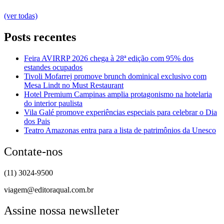
(ver todas)
Posts recentes
Feira AVIRRP 2026 chega à 28ª edição com 95% dos
estandes ocupados
Tivoli Mofarrej promove brunch dominical exclusivo com
Mesa Lindt no Must Restaurant
Hotel Premium Campinas amplia protagonismo na hotelaria
do interior paulista
Vila Galé promove experiências especiais para celebrar o Dia
dos Pais
Teatro Amazonas entra para a lista de patrimônios da Unesco
Contate-nos
(11) 3024-9500
viagem@editoraqual.com.br
Assine nossa newslleter