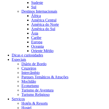
Sudeste
Sul
Destinos Internacionais
África
América Central
América do Norte
América do Sul
Ásia
Caribe
Europa
Oceania
Oriente Médio
Dicas e curiosidades
Especiais
Diário de Bordo
Cruzeiros
Intercâmbio
Parques Temáticos & Atrações
Mochilão
Ecoturismo
Turismo de Aventura
Turismo Religioso
Serviços
Hotéis & Resorts
Hostel