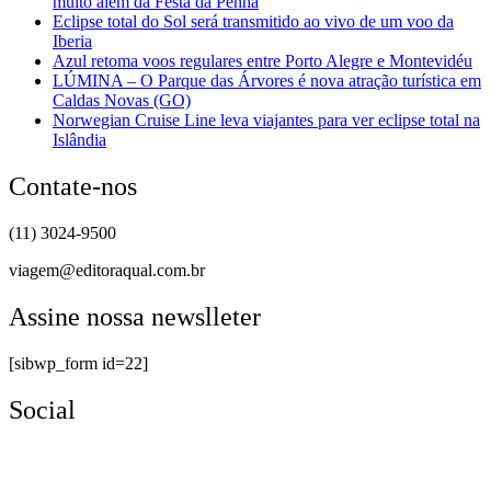
muito além da Festa da Penha
Eclipse total do Sol será transmitido ao vivo de um voo da
Iberia
Azul retoma voos regulares entre Porto Alegre e Montevidéu
LÚMINA – O Parque das Árvores é nova atração turística em
Caldas Novas (GO)
Norwegian Cruise Line leva viajantes para ver eclipse total na
Islândia
Contate-nos
(11) 3024-9500
viagem@editoraqual.com.br
Assine nossa newslleter
[sibwp_form id=22]
Social