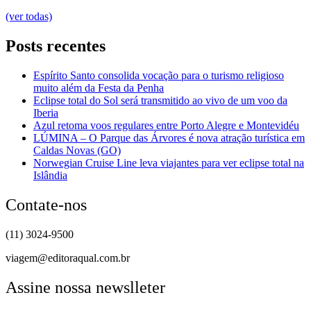
(ver todas)
Posts recentes
Espírito Santo consolida vocação para o turismo religioso
muito além da Festa da Penha
Eclipse total do Sol será transmitido ao vivo de um voo da
Iberia
Azul retoma voos regulares entre Porto Alegre e Montevidéu
LÚMINA – O Parque das Árvores é nova atração turística em
Caldas Novas (GO)
Norwegian Cruise Line leva viajantes para ver eclipse total na
Islândia
Contate-nos
(11) 3024-9500
viagem@editoraqual.com.br
Assine nossa newslleter