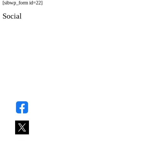
[sibwp_form id=22]
Social