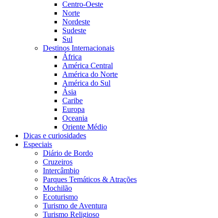
Centro-Oeste
Norte
Nordeste
Sudeste
Sul
Destinos Internacionais
África
América Central
América do Norte
América do Sul
Ásia
Caribe
Europa
Oceania
Oriente Médio
Dicas e curiosidades
Especiais
Diário de Bordo
Cruzeiros
Intercâmbio
Parques Temáticos & Atrações
Mochilão
Ecoturismo
Turismo de Aventura
Turismo Religioso