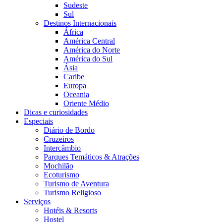
Sudeste
Sul
Destinos Internacionais
África
América Central
América do Norte
América do Sul
Ásia
Caribe
Europa
Oceania
Oriente Médio
Dicas e curiosidades
Especiais
Diário de Bordo
Cruzeiros
Intercâmbio
Parques Temáticos & Atrações
Mochilão
Ecoturismo
Turismo de Aventura
Turismo Religioso
Serviços
Hotéis & Resorts
Hostel