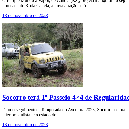
O Parque Mundo a Vapor, de Canela (RS), projeta inaugurar no segun
nomeada de Roda Canela, a nova atração será…
13 de novembro de 2023
Socorro terá 1º Passeio 4×4 de Regularid
Dando seguimento à Temporada da Aventura 2023, Socorro sediará no 
interior paulista, e o estado de…
13 de novembro de 2023