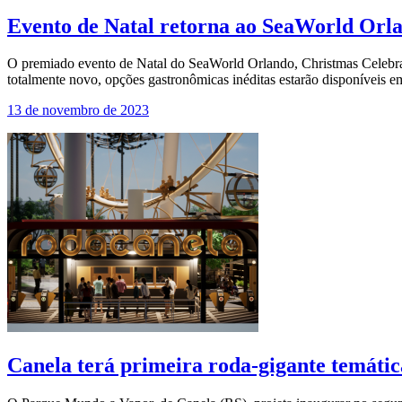
Evento de Natal retorna ao SeaWorld Orl
O premiado evento de Natal do SeaWorld Orlando, Christmas Celebrati
totalmente novo, opções gastronômicas inéditas estarão disponíveis
13 de novembro de 2023
Canela terá primeira roda-gigante temáti