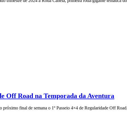
do trimestre de 2024 a Roda Canela, primeira roda-gigante temática d
ade Off Road na Temporada da Aventura
próximo final de semana o 1º Passeio 4×4 de Regularidade Off Road. 