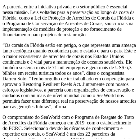
A parceria entre a iniciativa privada e o setor público é essencial
nessa missão. Leis voltadas para a preservação ao longo da costa da
Flórida, como a Lei de Proteção de Arrecifes de Corais da Flórida e
o Programa de Conservação de Arrecifes de Corais, são cruciais na
implementação de medidas de proteção e no fornecimento de
financiamento para projetos de restauração.
“Os corais da Flórida estão em perigo, o que representa uma ameaça
tanto ecológica quanto econômica para o estado e para o país. Este é
o maior ecossistema de arrecifes de corais nos Estados Unidos
continentais e é vital para a manutenção de oceanos saudáveis. Ele
também sustenta mais de 71 mil empregos e gera mais de US$ 6,3
bilhões em receita turística todos os anos”, disse o congressista
Darren Soto. “Tenho orgulho de ter trabalhado em cooperação para
aprovar o Restoring Resilient Reefs Act. Juntamente com nossos
esforços legislativos, a parceria com organizações de conservação e
cuidados com animais de nível mundial como o SeaWorld nos
permitirá fazer uma diferença real na preservação de nossos arrecifes
para as gerações futuras”, afirma.
O compromisso do SeaWorld com o Programa de Resgate do Trato
de Arrecifes da Flórida começou em 2019, com o estabelecimento
do FCRC. Selecionado devido às décadas de conhecimento e
expertise em corais, o SeaWorld é um dos 22 parceiros da