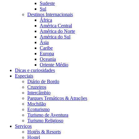
Sudeste
Sul
Destinos Internacionais
África
América Central
América do Norte
América do Sul
Ásia
Caribe
Europa
Oceania
Oriente Médio
Dicas e curiosidades
Especiais
Diário de Bordo
Cruzeiros
Intercâmbio
Parques Temáticos & Atrações
Mochilão
Ecoturismo
Turismo de Aventura
Turismo Religioso
Serviços
Hotéis & Resorts
Hostel