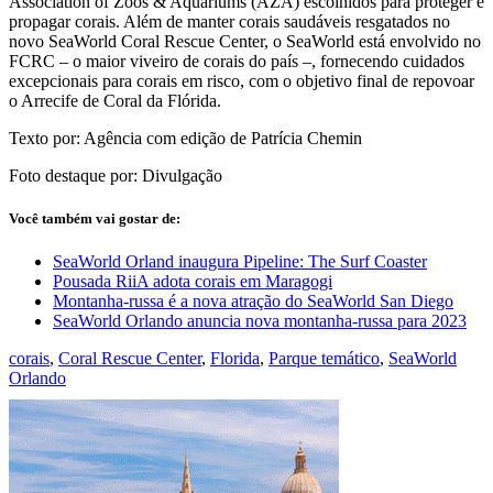
Association of Zoos & Aquariums (AZA) escolhidos para proteger e
propagar corais. Além de manter corais saudáveis resgatados no
novo SeaWorld Coral Rescue Center, o SeaWorld está envolvido no
FCRC – o maior viveiro de corais do país –, fornecendo cuidados
excepcionais para corais em risco, com o objetivo final de repovoar
o Arrecife de Coral da Flórida.
Texto por: Agência com edição de Patrícia Chemin
Foto destaque por: Divulgação
Você também vai gostar de:
SeaWorld Orland inaugura Pipeline: The Surf Coaster
Pousada RiiA adota corais em Maragogi
Montanha-russa é a nova atração do SeaWorld San Diego
SeaWorld Orlando anuncia nova montanha-russa para 2023
corais
,
Coral Rescue Center
,
Florida
,
Parque temático
,
SeaWorld
Orlando