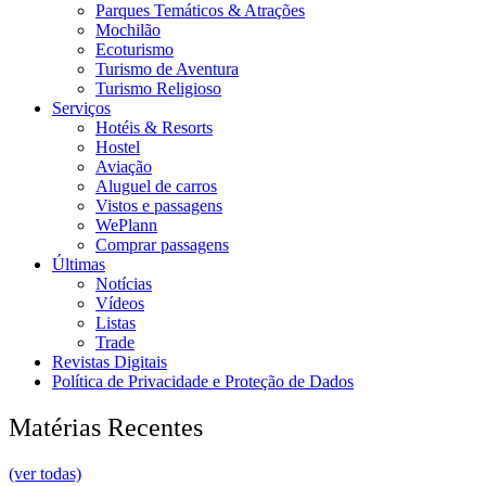
Parques Temáticos & Atrações
Mochilão
Ecoturismo
Turismo de Aventura
Turismo Religioso
Serviços
Hotéis & Resorts
Hostel
Aviação
Aluguel de carros
Vistos e passagens
WePlann
Comprar passagens
Últimas
Notícias
Vídeos
Listas
Trade
Revistas Digitais
Política de Privacidade e Proteção de Dados
Matérias Recentes
(ver todas)