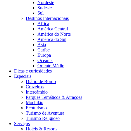
Nordeste
Sudeste
Sul
Destinos Internacionais
África
América Central
América do Norte
América do Sul
Ásia
Caribe
Europa
Oceania
Oriente Médio
Dicas e curiosidades
Especiais
Diário de Bordo
Cruzeiros
Intercâmbio
Parques Temáticos & Atrações
Mochilão
Ecoturismo
Turismo de Aventura
Turismo Religioso
Serviços
Hotéis & Resorts