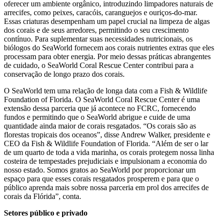
oferecer um ambiente orgânico, introduzindo limpadores naturais de
arrecifes, como peixes, caracóis, caranguejos e ouriços-do-mar.
Essas criaturas desempenham um papel crucial na limpeza de algas
dos corais e de seus arredores, permitindo o seu crescimento
contínuo. Para suplementar suas necessidades nutricionais, os
biólogos do SeaWorld fornecem aos corais nutrientes extras que eles
processam para obter energia. Por meio dessas práticas abrangentes
de cuidado, o SeaWorld Coral Rescue Center contribui para a
conservação de longo prazo dos corais.
O SeaWorld tem uma relação de longa data com a Fish & Wildlife
Foundation of Florida. O SeaWorld Coral Rescue Center é uma
extensão dessa parceria que já acontece no FCRC, fornecendo
fundos e permitindo que o SeaWorld abrigue e cuide de uma
quantidade ainda maior de corais resgatados. “Os corais são as
florestas tropicais dos oceanos”, disse Andrew Walker, presidente e
CEO da Fish & Wildlife Foundation of Florida. “Além de ser o lar
de um quarto de toda a vida marinha, os corais protegem nossa linha
costeira de tempestades prejudiciais e impulsionam a economia do
nosso estado. Somos gratos ao SeaWorld por proporcionar um
espaço para que esses corais resgatados prosperem e para que o
público aprenda mais sobre nossa parceria em prol dos arrecifes de
corais da Flórida”, conta.
Setores público e privado