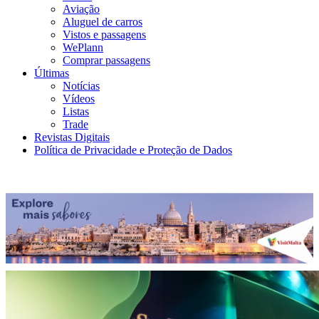
Aviação
Aluguel de carros
Vistos e passagens
WePlann
Comprar passagens
Últimas
Notícias
Vídeos
Listas
Trade
Revistas Digitais
Política de Privacidade e Proteção de Dados