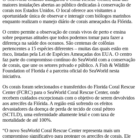
maiores instalações abertas ao público dedicadas à conservação de
corais nos Estados Unidos. O local oferece aos visitantes a
oportunidade única de observar e interagir com biólogos marinhos
enquanto realizam o manejo diário de corais ameaçados da Flórida.
O centro permite a observação de corais vivos de perto e ensina
sobre pequenas atitudes que todos podemos tomar para fazer a
diferença na saúde dos oceanos. São centenas de colônias
pertencentes a 15 espécies diferentes – muitas das quais estão em
risco, listadas pela Lei de Espécies Ameaçadas dos EUA. O centro
faz parte do compromisso contínuo do SeaWorld com a conservação
de corais, que une os setores privado e público. A Fish & Wildlife
Foundation of Florida é a parceira oficial do SeaWorld nesta
iniciativa.
Os corais foram selecionados e transferidos do Florida Coral Rescue
Center (FCRC) para o SeaWorld Coral Rescue Center, onde
recebem cuidados excepcionais com o objetivo de serem devolvidos
aos arrecifes da Flórida. A região está sofrendo os efeitos
devastadores da doença de perda de tecido de coral pétreo
(SCTLD), uma enfermidade altamente letal e com taxa de
mortalidade de até 100%.
“O novo SeaWorld Coral Rescue Center representa mais um
compromisso significativo para proteger os arrecifes de corais. Ele