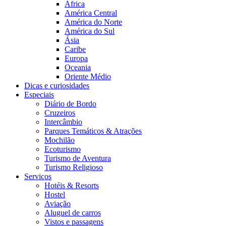
África
América Central
América do Norte
América do Sul
Ásia
Caribe
Europa
Oceania
Oriente Médio
Dicas e curiosidades
Especiais
Diário de Bordo
Cruzeiros
Intercâmbio
Parques Temáticos & Atrações
Mochilão
Ecoturismo
Turismo de Aventura
Turismo Religioso
Serviços
Hotéis & Resorts
Hostel
Aviação
Aluguel de carros
Vistos e passagens