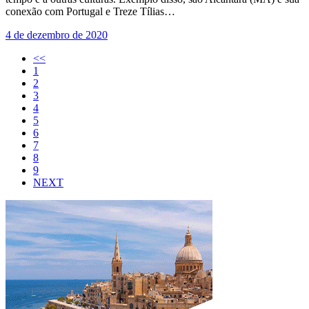
conexão com Portugal e Treze Tílias…
4 de dezembro de 2020
<<
1
2
3
4
5
6
7
8
9
NEXT