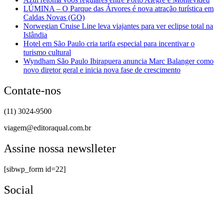
LÚMINA – O Parque das Árvores é nova atração turística em
Caldas Novas (GO)
Norwegian Cruise Line leva viajantes para ver eclipse total na
Islândia
Hotel em São Paulo cria tarifa especial para incentivar o
turismo cultural
Wyndham São Paulo Ibirapuera anuncia Marc Balanger como
novo diretor geral e inicia nova fase de crescimento
Contate-nos
(11) 3024-9500
viagem@editoraqual.com.br
Assine nossa newslleter
[sibwp_form id=22]
Social