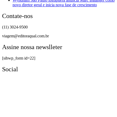
Wyndham São Paulo Ibirapuera anuncia Marc Balanger como
novo diretor geral e inicia nova fase de crescimento
Contate-nos
(11) 3024-9500
viagem@editoraqual.com.br
Assine nossa newslleter
[sibwp_form id=22]
Social