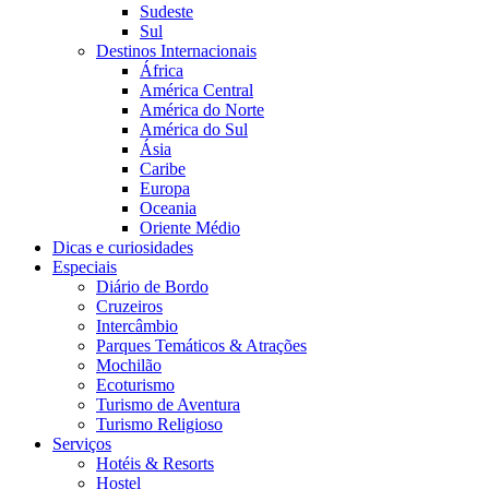
Sudeste
Sul
Destinos Internacionais
África
América Central
América do Norte
América do Sul
Ásia
Caribe
Europa
Oceania
Oriente Médio
Dicas e curiosidades
Especiais
Diário de Bordo
Cruzeiros
Intercâmbio
Parques Temáticos & Atrações
Mochilão
Ecoturismo
Turismo de Aventura
Turismo Religioso
Serviços
Hotéis & Resorts
Hostel