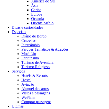
América do Sul
Ásia
Caribe
Europa
Oceania
Oriente Médio
Dicas e curiosidades
Especiais
Diário de Bordo
Cruzeiros
Intercâmbio
Parques Temáticos & Atrações
Mochilão
Ecoturismo
Turismo de Aventura
Turismo Religioso
Serviços
Hotéis & Resorts
Hostel
Aviação
Aluguel de carros
Vistos e passagens
WePlann
Comprar passagens
Últimas