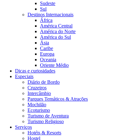
Sudeste
Sul
Destinos Internacionais
África
América Central
América do Norte
América do Sul
Ásia
Caribe
Europa
Oceania
Oriente Médio
Dicas e curiosidades
Especiais
Diário de Bordo
Cruzeiros
Intercâmbio
Parques Temáticos & Atrações
Mochilão
Ecoturismo
Turismo de Aventura
Turismo Religioso
Serviços
Hotéis & Resorts
Hostel