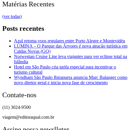
Matérias Recentes
(ver todas)
Posts recentes
Azul retoma voos regulares entre Porto Alegre e Montevidéu
LÚMINA – O Parque das Árvores é nova atração turística em
Caldas Novas (GO)
Norwegian Cruise Line leva viajantes para ver eclipse total na
Islândia
Hotel em São Paulo cria tarifa especial para incentivar o
turismo cultural
Wyndham São Paulo Ibirapuera anuncia Marc Balanger como
novo diretor geral e inicia nova fase de crescimento
Contate-nos
(11) 3024-9500
viagem@editoraqual.com.br
Assine nossa newslleter