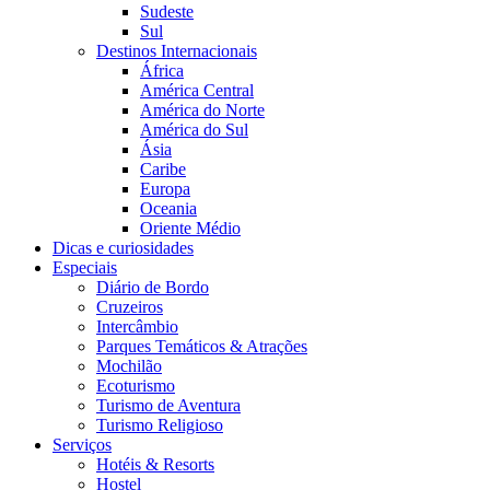
Sudeste
Sul
Destinos Internacionais
África
América Central
América do Norte
América do Sul
Ásia
Caribe
Europa
Oceania
Oriente Médio
Dicas e curiosidades
Especiais
Diário de Bordo
Cruzeiros
Intercâmbio
Parques Temáticos & Atrações
Mochilão
Ecoturismo
Turismo de Aventura
Turismo Religioso
Serviços
Hotéis & Resorts
Hostel