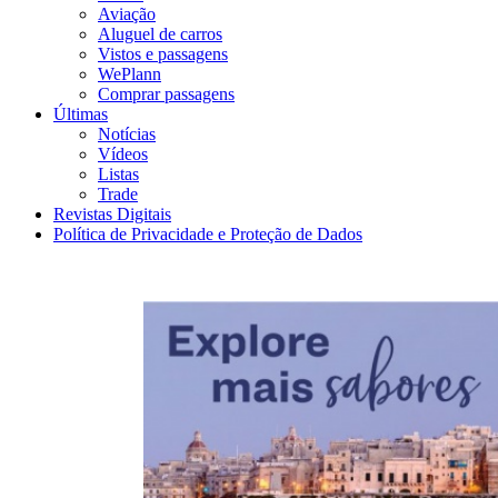
Aviação
Aluguel de carros
Vistos e passagens
WePlann
Comprar passagens
Últimas
Notícias
Vídeos
Listas
Trade
Revistas Digitais
Política de Privacidade e Proteção de Dados