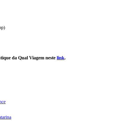
pp)
utique da Qual Viagem neste
link
.
nce
tarina