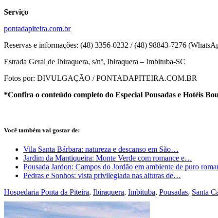
Serviço
pontadapiteira.com.br
Reservas e informações: (48) 3356-0232 / (48) 98843-7276 (WhatsA
Estrada Geral de Ibiraquera, s/nº, Ibiraquera – Imbituba-SC
Fotos por: DIVULGAÇÃO / PONTADAPITEIRA.COM.BR
*Confira o conteúdo completo do Especial Pousadas e Hotéis Bo
Você também vai gostar de:
Vila Santa Bárbara: natureza e descanso em São…
Jardim da Mantiqueira: Monte Verde com romance e…
Pousada Jardon: Campos do Jordão em ambiente de puro roma
Pedras e Sonhos: vista privilegiada nas alturas de…
Hospedaria Ponta da Piteira
,
Ibiraquera
,
Imbituba
,
Pousadas
,
Santa Ca