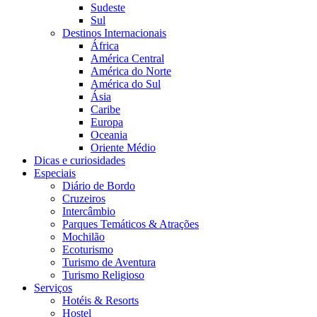
Sudeste
Sul
Destinos Internacionais
África
América Central
América do Norte
América do Sul
Ásia
Caribe
Europa
Oceania
Oriente Médio
Dicas e curiosidades
Especiais
Diário de Bordo
Cruzeiros
Intercâmbio
Parques Temáticos & Atrações
Mochilão
Ecoturismo
Turismo de Aventura
Turismo Religioso
Serviços
Hotéis & Resorts
Hostel