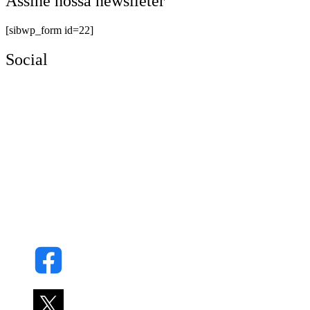
Assine nossa newslleter
[sibwp_form id=22]
Social