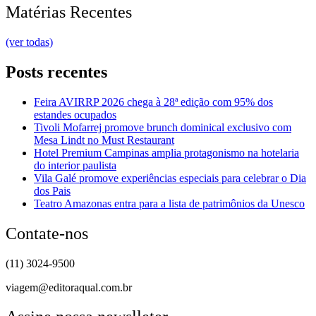
Matérias Recentes
(ver todas)
Posts recentes
Feira AVIRRP 2026 chega à 28ª edição com 95% dos
estandes ocupados
Tivoli Mofarrej promove brunch dominical exclusivo com
Mesa Lindt no Must Restaurant
Hotel Premium Campinas amplia protagonismo na hotelaria
do interior paulista
Vila Galé promove experiências especiais para celebrar o Dia
dos Pais
Teatro Amazonas entra para a lista de patrimônios da Unesco
Contate-nos
(11) 3024-9500
viagem@editoraqual.com.br