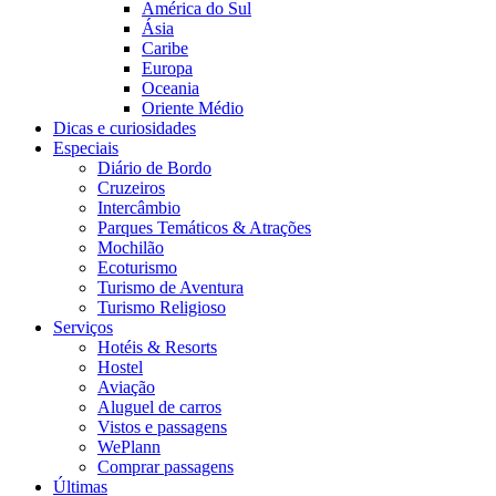
América do Sul
Ásia
Caribe
Europa
Oceania
Oriente Médio
Dicas e curiosidades
Especiais
Diário de Bordo
Cruzeiros
Intercâmbio
Parques Temáticos & Atrações
Mochilão
Ecoturismo
Turismo de Aventura
Turismo Religioso
Serviços
Hotéis & Resorts
Hostel
Aviação
Aluguel de carros
Vistos e passagens
WePlann
Comprar passagens
Últimas