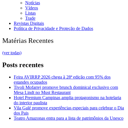
Notícias
Vídeos
Listas
Trade
Revistas Digitais
Política de Privacidade e Proteção de Dados
Matérias Recentes
(ver todas)
Posts recentes
Feira AVIRRP 2026 chega à 28ª edição com 95% dos
estandes ocupados
Tivoli Mofarrej promove brunch dominical exclusivo com
Mesa Lindt no Must Restaurant
Hotel Premium Campinas amplia protagonismo na hotelaria
do interior paulista
Vila Galé promove experiências especiais para celebrar o Dia
dos Pais
Teatro Amazonas entra para a lista de patrimônios da Unesco