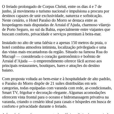
O feriado prolongado de Corpus Christi, entre os dias 4 e 7 de
junho, já movimenta o turismo nacional e impulsiona a procura por
destinos capazes de unir exclusividade, natureza e sofisticação.
Neste cenário, o Hotel Paraíso do Morro se destaca entre as
hospedagens mais disputadas de Arraial d’Ajuda, charmoso vilarejo
de Porto Seguro, no sul da Bahia, especialmente entre viajantes que
buscam conforto, privacidade e serviços premium à beira-mar.
Instalado no alto de uma falésia e a apenas 150 metros da praia, o
hotel combina atmosfera intimista, localização privilegiada e uma
das vistas mais encantadoras da região. Situado na famosa Rua do
Mucugê — considerada o coração gastronômico e boêmio de
Arraial d’Ajuda — o empreendimento oferece fácil acesso aos
principais restaurantes, boutiques, bares e atrações do destino
baiano.
Com proposta voltada ao bem-estar e à hospitalidade de alto padrão,
o Paraíso do Morro dispõe de 21 suítes distribuídas em seis
categorias, todas equipadas com varanda com rede, ar-condicionado,
Smart TV, frigobar e decoração elegante. Algumas acomodações
oferecem vista frontal para o oceano e hidromassagem privativa na
varanda, criando o cenário ideal para casais e hóspedes em busca de
conforto e privacidade durante o feriado.