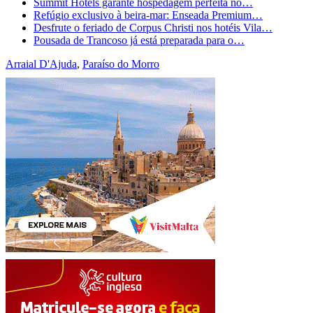
Summit Hotels garante hospedagem perfeita no…
Refúgio exclusivo à beira-mar: Enseada Premium…
Desfrute o feriado de Corpus Christi nos hotéis Vila…
Pousada de Trancoso já está preparada para o…
Arraial D'Ajuda
,
Paraíso do Morro