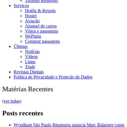
Turismo Religioso
Serviços
Hotéis & Resorts
Hostel
Aviação
Aluguel de carros
Vistos e passagens
WePlann
Comprar passagens
Últimas
Notícias
Vídeos
Listas
Trade
Revistas Digitais
Política de Privacidade e Proteção de Dados
Matérias Recentes
(ver todas)
Posts recentes
Wyndham São Paulo Ibirapuera anuncia Marc Balanger como