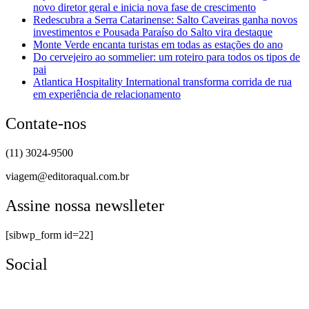
novo diretor geral e inicia nova fase de crescimento
Redescubra a Serra Catarinense: Salto Caveiras ganha novos
investimentos e Pousada Paraíso do Salto vira destaque
Monte Verde encanta turistas em todas as estações do ano
Do cervejeiro ao sommelier: um roteiro para todos os tipos de
pai
Atlantica Hospitality International transforma corrida de rua
em experiência de relacionamento
Contate-nos
(11) 3024-9500
viagem@editoraqual.com.br
Assine nossa newslleter
[sibwp_form id=22]
Social