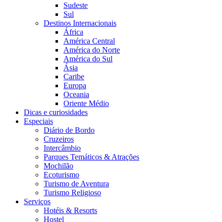
Sudeste
Sul
Destinos Internacionais
África
América Central
América do Norte
América do Sul
Ásia
Caribe
Europa
Oceania
Oriente Médio
Dicas e curiosidades
Especiais
Diário de Bordo
Cruzeiros
Intercâmbio
Parques Temáticos & Atrações
Mochilão
Ecoturismo
Turismo de Aventura
Turismo Religioso
Serviços
Hotéis & Resorts
Hostel