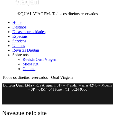
©QUAL VIAGEM- Todos os direitos reservados
Home
Destinos
Dicas e curiosidades
Especiais
Serviços
Últimas
Revistas Digitais
Sobre nós
Revista Qual Viagem
Mídia Kit
Contato
Todos os direitos reservados - Qual Viagem
Editora Qual Ltda
- Rua Araguari, 817 – 4º andar – salas 42/43 – Moema
– SP – 04514-041 fone : (11) 3024-9500
Navegue pelo site