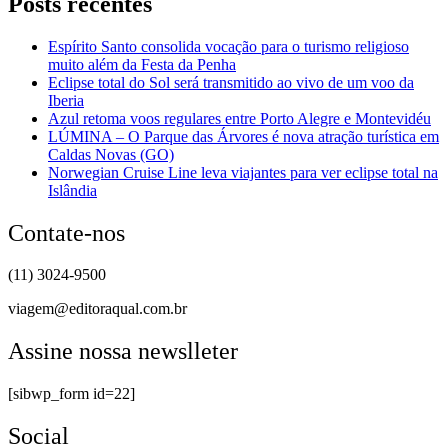
Posts recentes
Espírito Santo consolida vocação para o turismo religioso
muito além da Festa da Penha
Eclipse total do Sol será transmitido ao vivo de um voo da
Iberia
Azul retoma voos regulares entre Porto Alegre e Montevidéu
LÚMINA – O Parque das Árvores é nova atração turística em
Caldas Novas (GO)
Norwegian Cruise Line leva viajantes para ver eclipse total na
Islândia
Contate-nos
(11) 3024-9500
viagem@editoraqual.com.br
Assine nossa newslleter
[sibwp_form id=22]
Social