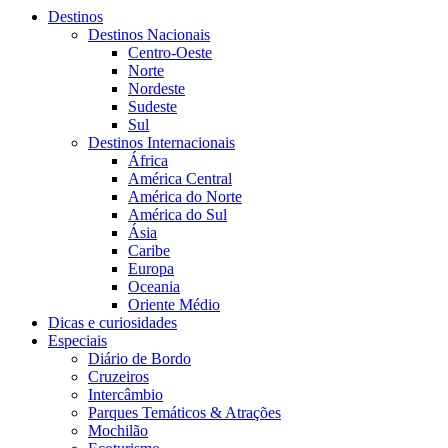
Destinos
Destinos Nacionais
Centro-Oeste
Norte
Nordeste
Sudeste
Sul
Destinos Internacionais
África
América Central
América do Norte
América do Sul
Ásia
Caribe
Europa
Oceania
Oriente Médio
Dicas e curiosidades
Especiais
Diário de Bordo
Cruzeiros
Intercâmbio
Parques Temáticos & Atrações
Mochilão