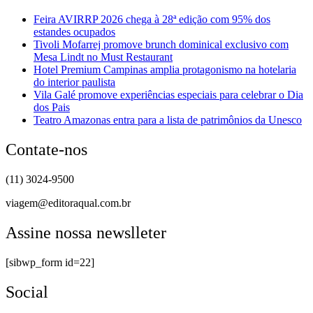
Feira AVIRRP 2026 chega à 28ª edição com 95% dos
estandes ocupados
Tivoli Mofarrej promove brunch dominical exclusivo com
Mesa Lindt no Must Restaurant
Hotel Premium Campinas amplia protagonismo na hotelaria
do interior paulista
Vila Galé promove experiências especiais para celebrar o Dia
dos Pais
Teatro Amazonas entra para a lista de patrimônios da Unesco
Contate-nos
(11) 3024-9500
viagem@editoraqual.com.br
Assine nossa newslleter
[sibwp_form id=22]
Social