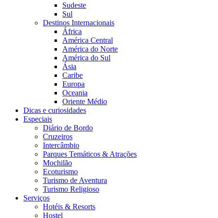
Sudeste
Sul
Destinos Internacionais
África
América Central
América do Norte
América do Sul
Ásia
Caribe
Europa
Oceania
Oriente Médio
Dicas e curiosidades
Especiais
Diário de Bordo
Cruzeiros
Intercâmbio
Parques Temáticos & Atrações
Mochilão
Ecoturismo
Turismo de Aventura
Turismo Religioso
Serviços
Hotéis & Resorts
Hostel