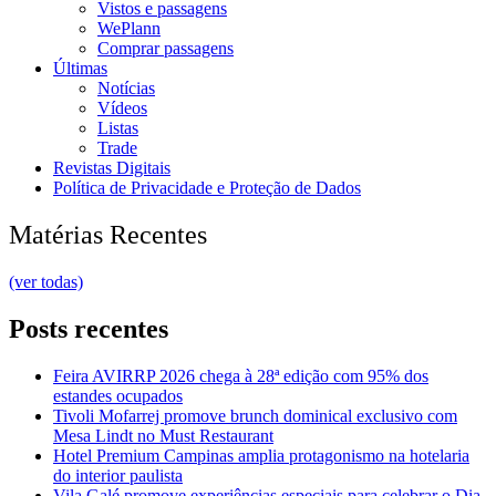
Vistos e passagens
WePlann
Comprar passagens
Últimas
Notícias
Vídeos
Listas
Trade
Revistas Digitais
Política de Privacidade e Proteção de Dados
Matérias Recentes
(ver todas)
Posts recentes
Feira AVIRRP 2026 chega à 28ª edição com 95% dos
estandes ocupados
Tivoli Mofarrej promove brunch dominical exclusivo com
Mesa Lindt no Must Restaurant
Hotel Premium Campinas amplia protagonismo na hotelaria
do interior paulista
Vila Galé promove experiências especiais para celebrar o Dia