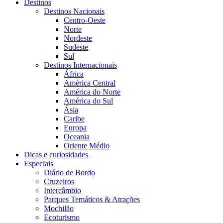
Destinos
Destinos Nacionais
Centro-Oeste
Norte
Nordeste
Sudeste
Sul
Destinos Internacionais
África
América Central
América do Norte
América do Sul
Ásia
Caribe
Europa
Oceania
Oriente Médio
Dicas e curiosidades
Especiais
Diário de Bordo
Cruzeiros
Intercâmbio
Parques Temáticos & Atrações
Mochilão
Ecoturismo