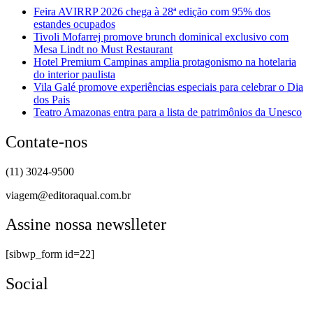
Feira AVIRRP 2026 chega à 28ª edição com 95% dos
estandes ocupados
Tivoli Mofarrej promove brunch dominical exclusivo com
Mesa Lindt no Must Restaurant
Hotel Premium Campinas amplia protagonismo na hotelaria
do interior paulista
Vila Galé promove experiências especiais para celebrar o Dia
dos Pais
Teatro Amazonas entra para a lista de patrimônios da Unesco
Contate-nos
(11) 3024-9500
viagem@editoraqual.com.br
Assine nossa newslleter
[sibwp_form id=22]
Social