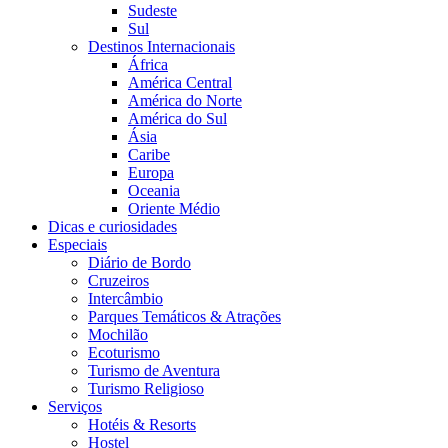
Sudeste
Sul
Destinos Internacionais
África
América Central
América do Norte
América do Sul
Ásia
Caribe
Europa
Oceania
Oriente Médio
Dicas e curiosidades
Especiais
Diário de Bordo
Cruzeiros
Intercâmbio
Parques Temáticos & Atrações
Mochilão
Ecoturismo
Turismo de Aventura
Turismo Religioso
Serviços
Hotéis & Resorts
Hostel