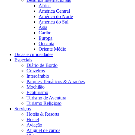
Destinos Internacionais
África
América Central
América do Norte
América do Sul
Ásia
Caribe
Europa
Oceania
Oriente Médio
Dicas e curiosidades
Especiais
Diário de Bordo
Cruzeiros
Intercâmbio
Parques Temáticos & Atrações
Mochilão
Ecoturismo
Turismo de Aventura
Turismo Religioso
Serviços
Hotéis & Resorts
Hostel
Aviação
Aluguel de carros