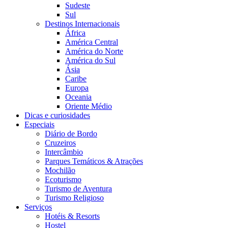
Sudeste
Sul
Destinos Internacionais
África
América Central
América do Norte
América do Sul
Ásia
Caribe
Europa
Oceania
Oriente Médio
Dicas e curiosidades
Especiais
Diário de Bordo
Cruzeiros
Intercâmbio
Parques Temáticos & Atrações
Mochilão
Ecoturismo
Turismo de Aventura
Turismo Religioso
Serviços
Hotéis & Resorts
Hostel