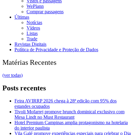
Vistos e passagens
WePlann
Comprar passagens
Últimas
Notícias
Vídeos
Listas
Trade
Revistas Digitais
Política de Privacidade e Proteção de Dados
Matérias Recentes
(ver todas)
Posts recentes
Feira AVIRRP 2026 chega à 28ª edição com 95% dos
estandes ocupados
Tivoli Mofarrej promove brunch dominical exclusivo com
Mesa Lindt no Must Restaurant
Hotel Premium Campinas amplia protagonismo na hotelaria
do interior paulista
Vila Galé promove experiências especiais para celebrar o Dia