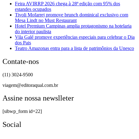
Feira AVIRRP 2026 chega à 28ª edição com 95% dos
estandes ocupados
Tivoli Mofarrej promove brunch dominical exclusivo com
Mesa Lindt no Must Restaurant
Hotel Premium Campinas amplia protagonismo na hotelaria
do interior paulista
Vila Galé promove experiências especiais para celebrar o Dia
dos Pais
Teatro Amazonas entra para a lista de patrimônios da Unesco
Contate-nos
(11) 3024-9500
viagem@editoraqual.com.br
Assine nossa newslleter
[sibwp_form id=22]
Social