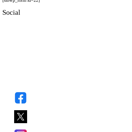
[sibwp_form id=22]
Social