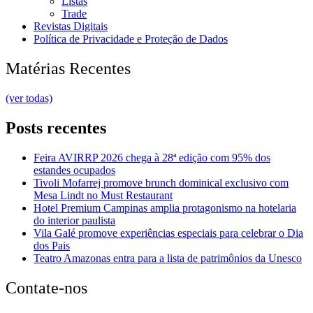
Listas
Trade
Revistas Digitais
Política de Privacidade e Proteção de Dados
Matérias Recentes
(ver todas)
Posts recentes
Feira AVIRRP 2026 chega à 28ª edição com 95% dos
estandes ocupados
Tivoli Mofarrej promove brunch dominical exclusivo com
Mesa Lindt no Must Restaurant
Hotel Premium Campinas amplia protagonismo na hotelaria
do interior paulista
Vila Galé promove experiências especiais para celebrar o Dia
dos Pais
Teatro Amazonas entra para a lista de patrimônios da Unesco
Contate-nos