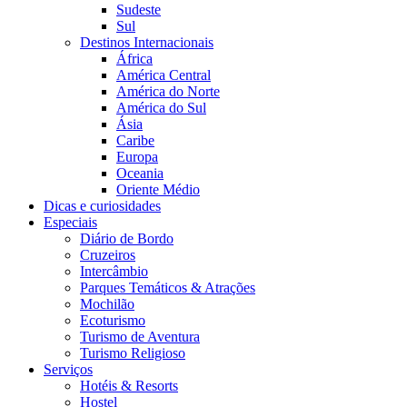
Sudeste
Sul
Destinos Internacionais
África
América Central
América do Norte
América do Sul
Ásia
Caribe
Europa
Oceania
Oriente Médio
Dicas e curiosidades
Especiais
Diário de Bordo
Cruzeiros
Intercâmbio
Parques Temáticos & Atrações
Mochilão
Ecoturismo
Turismo de Aventura
Turismo Religioso
Serviços
Hotéis & Resorts
Hostel