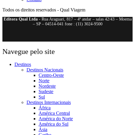
Todos os direitos reservados - Qual Viagem
Editora Qual Ltda
- Rua Araguari, 817 – 4º andar – salas 42/43 – Moema
– SP – 04514-041 fone : (11) 3024-9500
Navegue pelo site
Destinos
Destinos Nacionais
Centro-Oeste
Norte
Nordeste
Sudeste
Sul
Destinos Internacionais
África
América Central
América do Norte
América do Sul
Ásia
Caribe