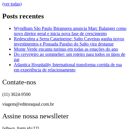
(ver todas)
Posts recentes
Wyndham São Paulo Ibirapuera anuncia Marc Balanger como
novo diretor geral e inicia nova fase de crescimento
Redescubra a Serra Catarinense: Salto Caveiras ganha novos
investimentos e Pousada Paraíso do Salto vira destaque
Monte Verde encanta turistas em todas as estações do ano
Do cervejeiro ao sommelier: um roteiro para todos os tipos de
pai
Atlantica Hospitality International transforma corrida de rua
em experiência de relacionamento
Contate-nos
(11) 3024-9500
viagem@editoraqual.com.br
Assine nossa newslleter
[sibwp_form id=22]