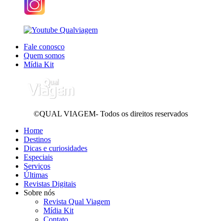
Fale conosco
Quem somos
Mídia Kit
©QUAL VIAGEM- Todos os direitos reservados
Home
Destinos
Dicas e curiosidades
Especiais
Serviços
Últimas
Revistas Digitais
Sobre nós
Revista Qual Viagem
Mídia Kit
Contato