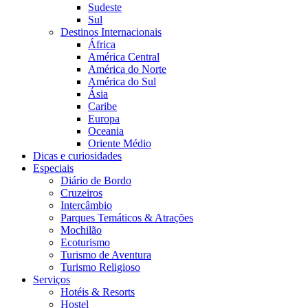
Sudeste
Sul
Destinos Internacionais
África
América Central
América do Norte
América do Sul
Ásia
Caribe
Europa
Oceania
Oriente Médio
Dicas e curiosidades
Especiais
Diário de Bordo
Cruzeiros
Intercâmbio
Parques Temáticos & Atrações
Mochilão
Ecoturismo
Turismo de Aventura
Turismo Religioso
Serviços
Hotéis & Resorts
Hostel