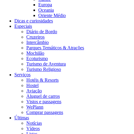
Europa
Oceania
Oriente Médio
Dicas e curiosidades
Especiais
Diário de Bordo
Cruzeiros
Intercâmbio
Parques Temáticos & Atrações
Mochilão
Ecoturismo
Turismo de Aventura
Turismo Religioso
Serviços
Hotéis & Resorts
Hostel
Aviação
Aluguel de carros
Vistos e passagens
WePlann
Comprar passagens
Últimas
Notícias
Vídeos
Listas