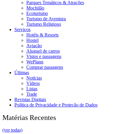
Parques Temáticos & Atrações
Mochilão
Ecoturismo
Turismo de Aventura
Turismo Religioso
Serviços
Hotéis & Resorts
Hostel
Aviação
Aluguel de carros
Vistos e passagens
WePlann
Comprar passagens
Últimas
Notícias
Vídeos
Listas
Trade
Revistas Digitais
Política de Privacidade e Proteção de Dados
Matérias Recentes
(ver todas)