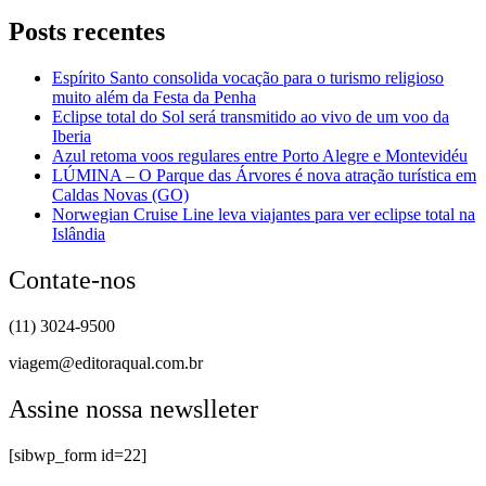
Posts recentes
Espírito Santo consolida vocação para o turismo religioso
muito além da Festa da Penha
Eclipse total do Sol será transmitido ao vivo de um voo da
Iberia
Azul retoma voos regulares entre Porto Alegre e Montevidéu
LÚMINA – O Parque das Árvores é nova atração turística em
Caldas Novas (GO)
Norwegian Cruise Line leva viajantes para ver eclipse total na
Islândia
Contate-nos
(11) 3024-9500
viagem@editoraqual.com.br
Assine nossa newslleter
[sibwp_form id=22]