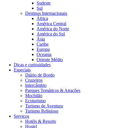
Sudeste
Sul
Destinos Internacionais
África
América Central
América do Norte
América do Sul
Ásia
Caribe
Europa
Oceania
Oriente Médio
Dicas e curiosidades
Especiais
Diário de Bordo
Cruzeiros
Intercâmbio
Parques Temáticos & Atrações
Mochilão
Ecoturismo
Turismo de Aventura
Turismo Religioso
Serviços
Hotéis & Resorts
Hostel