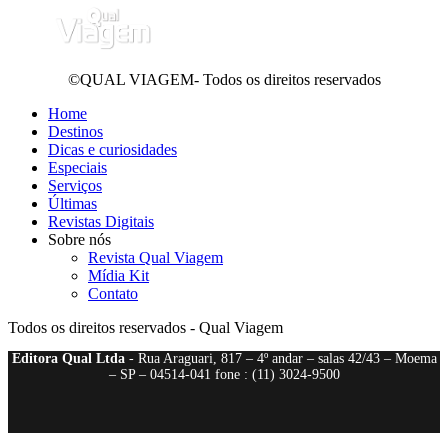
©QUAL VIAGEM- Todos os direitos reservados
Home
Destinos
Dicas e curiosidades
Especiais
Serviços
Últimas
Revistas Digitais
Sobre nós
Revista Qual Viagem
Mídia Kit
Contato
Todos os direitos reservados - Qual Viagem
Editora Qual Ltda
- Rua Araguari, 817 – 4º andar – salas 42/43 – Moema
– SP – 04514-041 fone : (11) 3024-9500