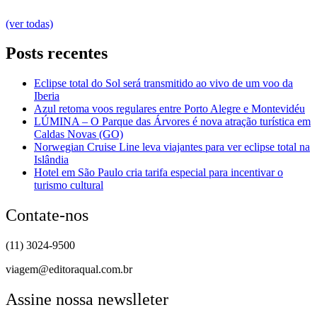
(ver todas)
Posts recentes
Eclipse total do Sol será transmitido ao vivo de um voo da
Iberia
Azul retoma voos regulares entre Porto Alegre e Montevidéu
LÚMINA – O Parque das Árvores é nova atração turística em
Caldas Novas (GO)
Norwegian Cruise Line leva viajantes para ver eclipse total na
Islândia
Hotel em São Paulo cria tarifa especial para incentivar o
turismo cultural
Contate-nos
(11) 3024-9500
viagem@editoraqual.com.br
Assine nossa newslleter