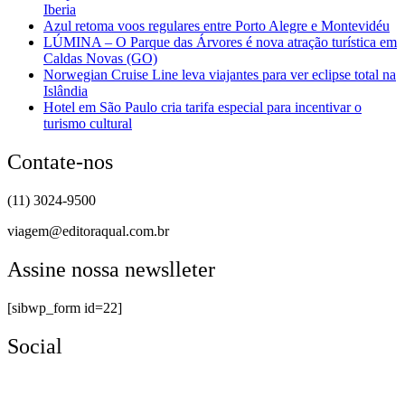
Iberia
Azul retoma voos regulares entre Porto Alegre e Montevidéu
LÚMINA – O Parque das Árvores é nova atração turística em
Caldas Novas (GO)
Norwegian Cruise Line leva viajantes para ver eclipse total na
Islândia
Hotel em São Paulo cria tarifa especial para incentivar o
turismo cultural
Contate-nos
(11) 3024-9500
viagem@editoraqual.com.br
Assine nossa newslleter
[sibwp_form id=22]
Social