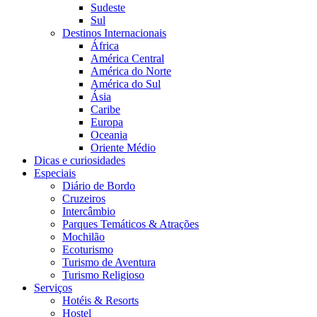
Sudeste
Sul
Destinos Internacionais
África
América Central
América do Norte
América do Sul
Ásia
Caribe
Europa
Oceania
Oriente Médio
Dicas e curiosidades
Especiais
Diário de Bordo
Cruzeiros
Intercâmbio
Parques Temáticos & Atrações
Mochilão
Ecoturismo
Turismo de Aventura
Turismo Religioso
Serviços
Hotéis & Resorts
Hostel