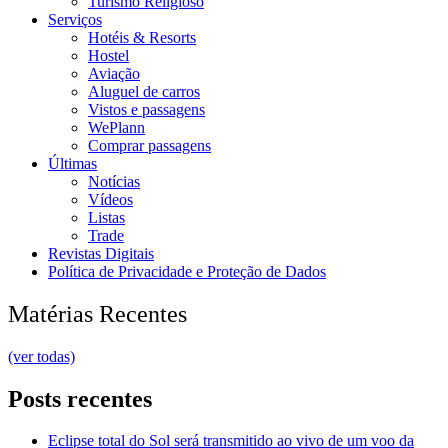
Turismo Religioso
Serviços
Hotéis & Resorts
Hostel
Aviação
Aluguel de carros
Vistos e passagens
WePlann
Comprar passagens
Últimas
Notícias
Vídeos
Listas
Trade
Revistas Digitais
Política de Privacidade e Proteção de Dados
Matérias Recentes
(ver todas)
Posts recentes
Eclipse total do Sol será transmitido ao vivo de um voo da