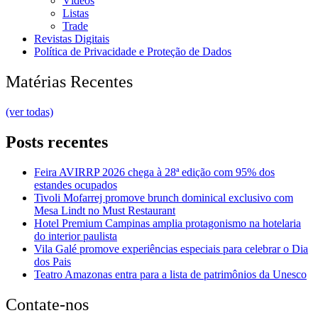
Vídeos
Listas
Trade
Revistas Digitais
Política de Privacidade e Proteção de Dados
Matérias Recentes
(ver todas)
Posts recentes
Feira AVIRRP 2026 chega à 28ª edição com 95% dos
estandes ocupados
Tivoli Mofarrej promove brunch dominical exclusivo com
Mesa Lindt no Must Restaurant
Hotel Premium Campinas amplia protagonismo na hotelaria
do interior paulista
Vila Galé promove experiências especiais para celebrar o Dia
dos Pais
Teatro Amazonas entra para a lista de patrimônios da Unesco
Contate-nos