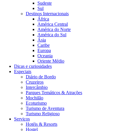
Sudeste
Sul
Destinos Internacionais
África
América Central
América do Norte
América do Sul
Ásia
Caribe
Europa
Oceania
Oriente Médio
Dicas e curiosidades
Especiais
Diário de Bordo
Cruzeiros
Intercâmbio
Parques Temáticos & Atrações
Mochilão
Ecoturismo
Turismo de Aventura
Turismo Religioso
Serviços
Hotéis & Resorts
Hostel