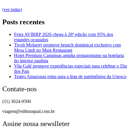
(ver todas)
Posts recentes
Feira AVIRRP 2026 chega à 28ª edição com 95% dos
estandes ocupados
Tivoli Mofarrej promove brunch dominical exclusivo com
Mesa Lindt no Must Restaurant
Hotel Premium Campinas amplia protagonismo na hotelaria
do interior paulista
Vila Galé promove experiências especiais para celebrar o Dia
dos Pais
Teatro Amazonas entra para a lista de patrimônios da Unesco
Contate-nos
(11) 3024-9500
viagem@editoraqual.com.br
Assine nossa newslleter