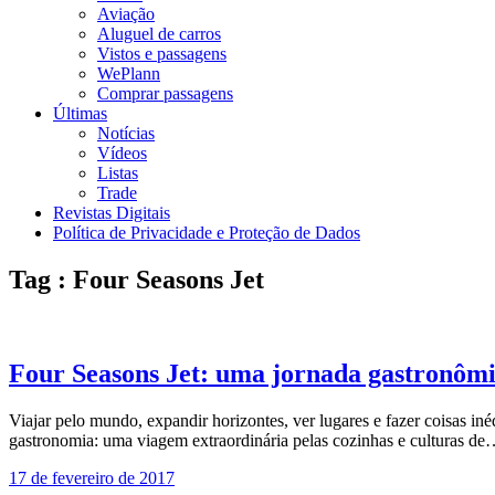
Aviação
Aluguel de carros
Vistos e passagens
WePlann
Comprar passagens
Últimas
Notícias
Vídeos
Listas
Trade
Revistas Digitais
Política de Privacidade e Proteção de Dados
Tag : Four Seasons Jet
Four Seasons Jet: uma jornada gastronôm
Viajar pelo mundo, expandir horizontes, ver lugares e fazer coisas i
gastronomia: uma viagem extraordinária pelas cozinhas e culturas d
17 de fevereiro de 2017