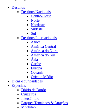
Destinos
Destinos Nacionais
Centro-Oeste
Norte
Nordeste
Sudeste
Sul
Destinos Internacionais
África
América Central
América do Norte
América do Sul
Ásia
Caribe
Europa
Oceania
Oriente Médio
Dicas e curiosidades
Especiais
Diário de Bordo
Cruzeiros
Intercâmbio
Parques Temáticos & Atrações
Mochilão