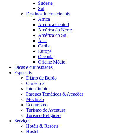
Sudeste
Sul
Destinos Internacionais
África
América Central
América do Norte
América do Sul
Ásia
Caribe
Europa
Oceania
Oriente Médio
Dicas e curiosidades
Especiais
Diário de Bordo
Cruzeiros
Intercâmbio
Parques Temáticos & Atrações
Mochilão
Ecoturismo
Turismo de Aventura
Turismo Religioso
Serviços
Hotéis & Resorts
Hostel