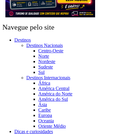
Navegue pelo site
Destinos
Destinos Nacionais
Centro-Oeste
Norte
Nordeste
Sudeste
Sul
Destinos Internacionais
África
América Central
América do Norte
América do Sul
Ásia
Caribe
Europa
Oceania
Oriente Médio
Dicas e curiosidades