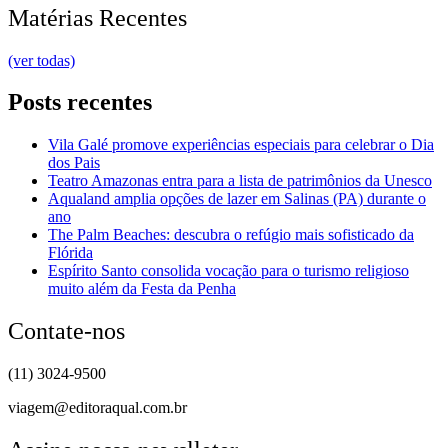
Matérias Recentes
(ver todas)
Posts recentes
Vila Galé promove experiências especiais para celebrar o Dia
dos Pais
Teatro Amazonas entra para a lista de patrimônios da Unesco
Aqualand amplia opções de lazer em Salinas (PA) durante o
ano
The Palm Beaches: descubra o refúgio mais sofisticado da
Flórida
Espírito Santo consolida vocação para o turismo religioso
muito além da Festa da Penha
Contate-nos
(11) 3024-9500
viagem@editoraqual.com.br