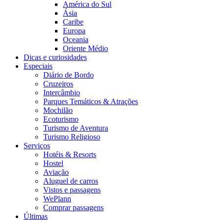
América do Sul
Ásia
Caribe
Europa
Oceania
Oriente Médio
Dicas e curiosidades
Especiais
Diário de Bordo
Cruzeiros
Intercâmbio
Parques Temáticos & Atrações
Mochilão
Ecoturismo
Turismo de Aventura
Turismo Religioso
Serviços
Hotéis & Resorts
Hostel
Aviação
Aluguel de carros
Vistos e passagens
WePlann
Comprar passagens
Últimas