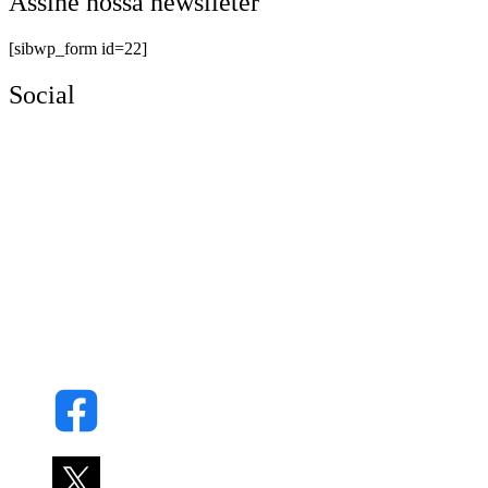
Assine nossa newslleter
[sibwp_form id=22]
Social