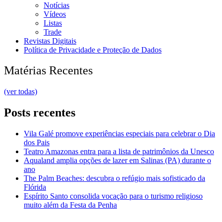
Notícias
Vídeos
Listas
Trade
Revistas Digitais
Política de Privacidade e Proteção de Dados
Matérias Recentes
(ver todas)
Posts recentes
Vila Galé promove experiências especiais para celebrar o Dia
dos Pais
Teatro Amazonas entra para a lista de patrimônios da Unesco
Aqualand amplia opções de lazer em Salinas (PA) durante o
ano
The Palm Beaches: descubra o refúgio mais sofisticado da
Flórida
Espírito Santo consolida vocação para o turismo religioso
muito além da Festa da Penha