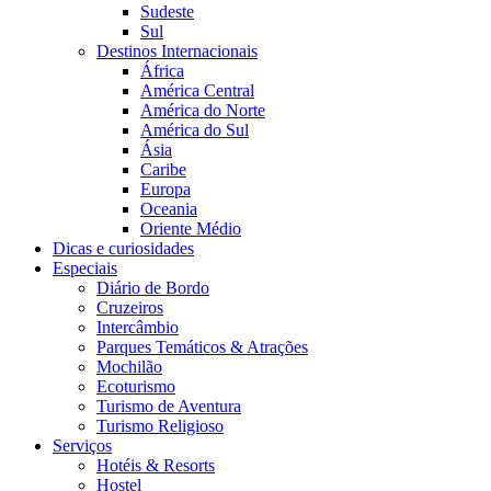
Sudeste
Sul
Destinos Internacionais
África
América Central
América do Norte
América do Sul
Ásia
Caribe
Europa
Oceania
Oriente Médio
Dicas e curiosidades
Especiais
Diário de Bordo
Cruzeiros
Intercâmbio
Parques Temáticos & Atrações
Mochilão
Ecoturismo
Turismo de Aventura
Turismo Religioso
Serviços
Hotéis & Resorts
Hostel