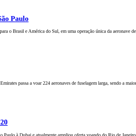
São Paulo
para o Brasil e América do Sul, em uma operação única da aeronave de
a Emirates passa a voar 224 aeronaves de fuselagem larga, sendo a ma
020
o Paulo à Dubai e atualmente ampliou oferta voando do Rio de Janeiro