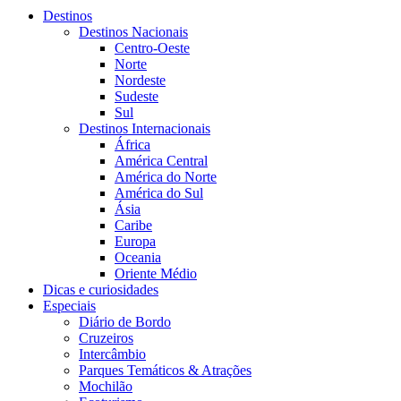
Destinos
Destinos Nacionais
Centro-Oeste
Norte
Nordeste
Sudeste
Sul
Destinos Internacionais
África
América Central
América do Norte
América do Sul
Ásia
Caribe
Europa
Oceania
Oriente Médio
Dicas e curiosidades
Especiais
Diário de Bordo
Cruzeiros
Intercâmbio
Parques Temáticos & Atrações
Mochilão