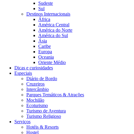
Sudeste
Sul
Destinos Internacionais
África
América Central
América do Norte
América do Sul
Ásia
Caribe
Europa
Oceania
Oriente Médio
Dicas e curiosidades
Especiais
Diário de Bordo
Cruzeiros
Intercâmbio
Parques Temáticos & Atrações
Mochilão
Ecoturismo
Turismo de Aventura
Turismo Religioso
Serviços
Hotéis & Resorts
Hostel