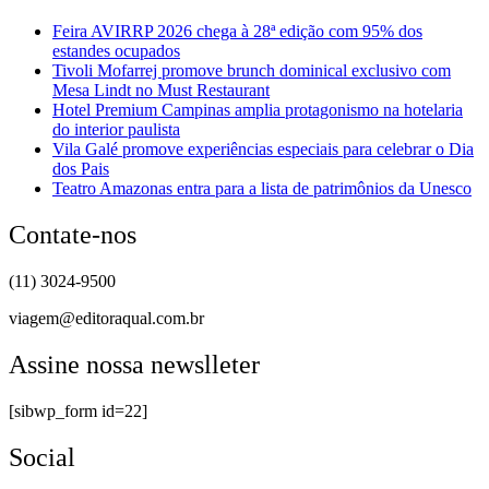
Feira AVIRRP 2026 chega à 28ª edição com 95% dos
estandes ocupados
Tivoli Mofarrej promove brunch dominical exclusivo com
Mesa Lindt no Must Restaurant
Hotel Premium Campinas amplia protagonismo na hotelaria
do interior paulista
Vila Galé promove experiências especiais para celebrar o Dia
dos Pais
Teatro Amazonas entra para a lista de patrimônios da Unesco
Contate-nos
(11) 3024-9500
viagem@editoraqual.com.br
Assine nossa newslleter
[sibwp_form id=22]
Social