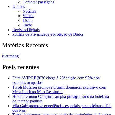
Comprar passagens
Últimas
Notícias
Vídeos
Listas
Trade
Revistas Digitais
Política de Privacidade e Proteção de Dados
Matérias Recentes
(ver todas)
Posts recentes
Feira AVIRRP 2026 chega à 28ª edição com 95% dos
estandes ocupados
Tivoli Mofarrej promove brunch dominical exclusivo com
Mesa Lindt no Must Restaurant
Hotel Premium Campinas amplia protagonismo na hotelaria
do interior paulista
Vila Galé promove experiências especiais para celebrar o Dia
dos Pais
Teatro Amazonas entra para a lista de patrimônios da Unesco