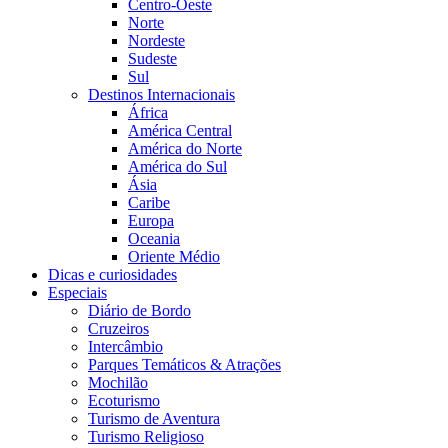
Centro-Oeste
Norte
Nordeste
Sudeste
Sul
Destinos Internacionais
África
América Central
América do Norte
América do Sul
Ásia
Caribe
Europa
Oceania
Oriente Médio
Dicas e curiosidades
Especiais
Diário de Bordo
Cruzeiros
Intercâmbio
Parques Temáticos & Atrações
Mochilão
Ecoturismo
Turismo de Aventura
Turismo Religioso