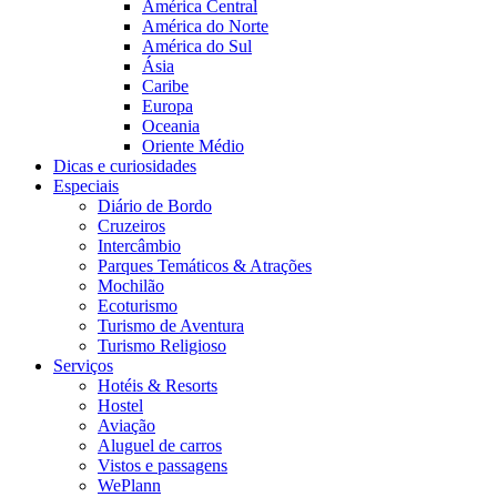
América Central
América do Norte
América do Sul
Ásia
Caribe
Europa
Oceania
Oriente Médio
Dicas e curiosidades
Especiais
Diário de Bordo
Cruzeiros
Intercâmbio
Parques Temáticos & Atrações
Mochilão
Ecoturismo
Turismo de Aventura
Turismo Religioso
Serviços
Hotéis & Resorts
Hostel
Aviação
Aluguel de carros
Vistos e passagens
WePlann