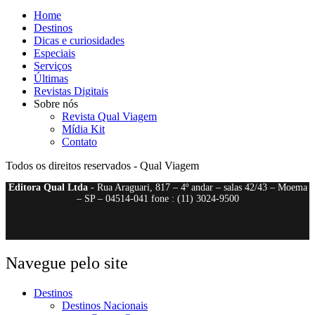
Home
Destinos
Dicas e curiosidades
Especiais
Serviços
Últimas
Revistas Digitais
Sobre nós
Revista Qual Viagem
Mídia Kit
Contato
Todos os direitos reservados - Qual Viagem
Editora Qual Ltda
- Rua Araguari, 817 – 4º andar – salas 42/43 – Moema
– SP – 04514-041 fone : (11) 3024-9500
Navegue pelo site
Destinos
Destinos Nacionais