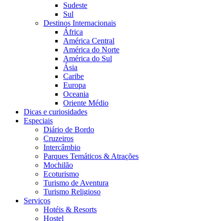
Sudeste
Sul
Destinos Internacionais
África
América Central
América do Norte
América do Sul
Ásia
Caribe
Europa
Oceania
Oriente Médio
Dicas e curiosidades
Especiais
Diário de Bordo
Cruzeiros
Intercâmbio
Parques Temáticos & Atrações
Mochilão
Ecoturismo
Turismo de Aventura
Turismo Religioso
Serviços
Hotéis & Resorts
Hostel