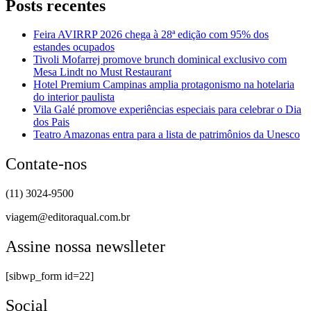
Posts recentes
Feira AVIRRP 2026 chega à 28ª edição com 95% dos
estandes ocupados
Tivoli Mofarrej promove brunch dominical exclusivo com
Mesa Lindt no Must Restaurant
Hotel Premium Campinas amplia protagonismo na hotelaria
do interior paulista
Vila Galé promove experiências especiais para celebrar o Dia
dos Pais
Teatro Amazonas entra para a lista de patrimônios da Unesco
Contate-nos
(11) 3024-9500
viagem@editoraqual.com.br
Assine nossa newslleter
[sibwp_form id=22]
Social