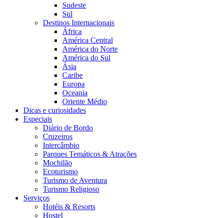
Sudeste
Sul
Destinos Internacionais
África
América Central
América do Norte
América do Sul
Ásia
Caribe
Europa
Oceania
Oriente Médio
Dicas e curiosidades
Especiais
Diário de Bordo
Cruzeiros
Intercâmbio
Parques Temáticos & Atrações
Mochilão
Ecoturismo
Turismo de Aventura
Turismo Religioso
Serviços
Hotéis & Resorts
Hostel