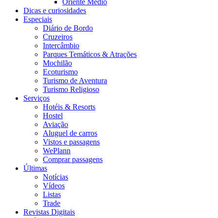
Oriente Médio
Dicas e curiosidades
Especiais
Diário de Bordo
Cruzeiros
Intercâmbio
Parques Temáticos & Atrações
Mochilão
Ecoturismo
Turismo de Aventura
Turismo Religioso
Serviços
Hotéis & Resorts
Hostel
Aviação
Aluguel de carros
Vistos e passagens
WePlann
Comprar passagens
Últimas
Notícias
Vídeos
Listas
Trade
Revistas Digitais