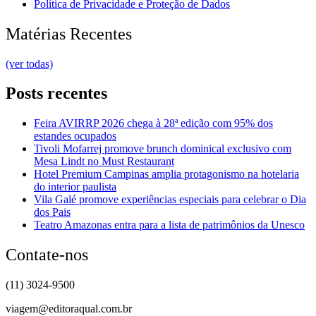
Política de Privacidade e Proteção de Dados
Matérias Recentes
(ver todas)
Posts recentes
Feira AVIRRP 2026 chega à 28ª edição com 95% dos
estandes ocupados
Tivoli Mofarrej promove brunch dominical exclusivo com
Mesa Lindt no Must Restaurant
Hotel Premium Campinas amplia protagonismo na hotelaria
do interior paulista
Vila Galé promove experiências especiais para celebrar o Dia
dos Pais
Teatro Amazonas entra para a lista de patrimônios da Unesco
Contate-nos
(11) 3024-9500
viagem@editoraqual.com.br