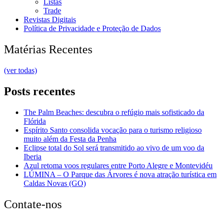
Listas
Trade
Revistas Digitais
Política de Privacidade e Proteção de Dados
Matérias Recentes
(ver todas)
Posts recentes
The Palm Beaches: descubra o refúgio mais sofisticado da
Flórida
Espírito Santo consolida vocação para o turismo religioso
muito além da Festa da Penha
Eclipse total do Sol será transmitido ao vivo de um voo da
Iberia
Azul retoma voos regulares entre Porto Alegre e Montevidéu
LÚMINA – O Parque das Árvores é nova atração turística em
Caldas Novas (GO)
Contate-nos