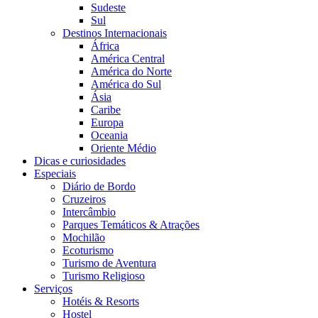
Sudeste
Sul
Destinos Internacionais
África
América Central
América do Norte
América do Sul
Ásia
Caribe
Europa
Oceania
Oriente Médio
Dicas e curiosidades
Especiais
Diário de Bordo
Cruzeiros
Intercâmbio
Parques Temáticos & Atrações
Mochilão
Ecoturismo
Turismo de Aventura
Turismo Religioso
Serviços
Hotéis & Resorts
Hostel