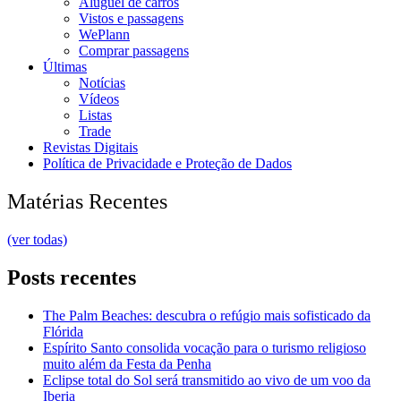
Aluguel de carros
Vistos e passagens
WePlann
Comprar passagens
Últimas
Notícias
Vídeos
Listas
Trade
Revistas Digitais
Política de Privacidade e Proteção de Dados
Matérias Recentes
(ver todas)
Posts recentes
The Palm Beaches: descubra o refúgio mais sofisticado da
Flórida
Espírito Santo consolida vocação para o turismo religioso
muito além da Festa da Penha
Eclipse total do Sol será transmitido ao vivo de um voo da
Iberia