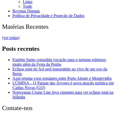
Listas
Trade
Revistas Digitais
Política de Privacidade e Proteção de Dados
Matérias Recentes
(ver todas)
Posts recentes
Espírito Santo consolida vocação para o turismo religioso
muito além da Festa da Penha
Eclipse total do Sol será transmitido ao vivo de um voo da
Iberia
Azul retoma voos regulares entre Porto Alegre e Montevidéu
LÚMINA – O Parque das Árvores é nova atração turística em
Caldas Novas (GO)
Norwegian Cruise Line leva viajantes para ver eclipse total na
Islândia
Contate-nos