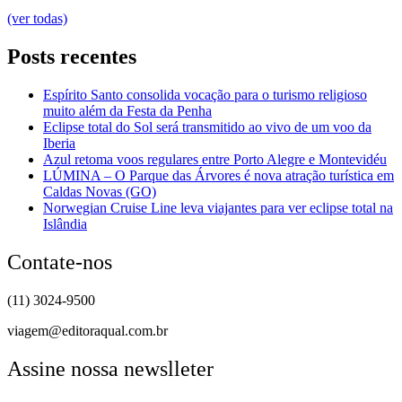
(ver todas)
Posts recentes
Espírito Santo consolida vocação para o turismo religioso
muito além da Festa da Penha
Eclipse total do Sol será transmitido ao vivo de um voo da
Iberia
Azul retoma voos regulares entre Porto Alegre e Montevidéu
LÚMINA – O Parque das Árvores é nova atração turística em
Caldas Novas (GO)
Norwegian Cruise Line leva viajantes para ver eclipse total na
Islândia
Contate-nos
(11) 3024-9500
viagem@editoraqual.com.br
Assine nossa newslleter