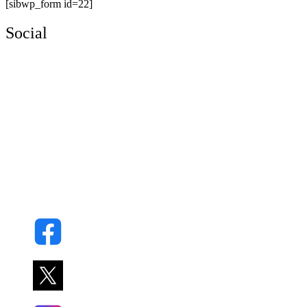
[sibwp_form id=22]
Social