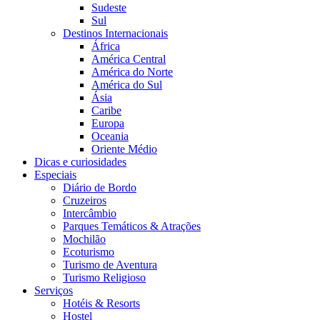
Sudeste
Sul
Destinos Internacionais
África
América Central
América do Norte
América do Sul
Ásia
Caribe
Europa
Oceania
Oriente Médio
Dicas e curiosidades
Especiais
Diário de Bordo
Cruzeiros
Intercâmbio
Parques Temáticos & Atrações
Mochilão
Ecoturismo
Turismo de Aventura
Turismo Religioso
Serviços
Hotéis & Resorts
Hostel