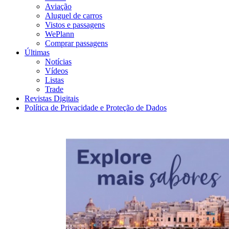
Aviação
Aluguel de carros
Vistos e passagens
WePlann
Comprar passagens
Últimas
Notícias
Vídeos
Listas
Trade
Revistas Digitais
Política de Privacidade e Proteção de Dados