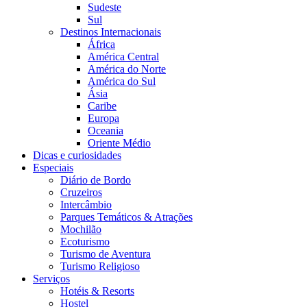
Sudeste
Sul
Destinos Internacionais
África
América Central
América do Norte
América do Sul
Ásia
Caribe
Europa
Oceania
Oriente Médio
Dicas e curiosidades
Especiais
Diário de Bordo
Cruzeiros
Intercâmbio
Parques Temáticos & Atrações
Mochilão
Ecoturismo
Turismo de Aventura
Turismo Religioso
Serviços
Hotéis & Resorts
Hostel