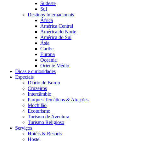
Sudeste
Sul
Destinos Internacionais
África
América Central
América do Norte
América do Sul
Ásia
Caribe
Europa
Oceania
Oriente Médio
Dicas e curiosidades
Especiais
Diário de Bordo
Cruzeiros
Intercâmbio
Parques Temáticos & Atrações
Mochilão
Ecoturismo
Turismo de Aventura
Turismo Religioso
Serviços
Hotéis & Resorts
Hostel