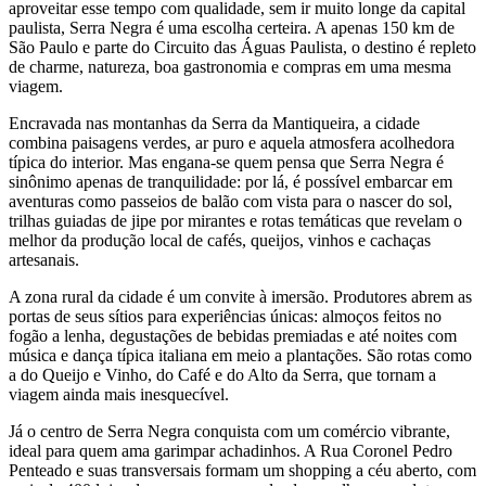
aproveitar esse tempo com qualidade, sem ir muito longe da capital
paulista, Serra Negra é uma escolha certeira. A apenas 150 km de
São Paulo e parte do Circuito das Águas Paulista, o destino é repleto
de charme, natureza, boa gastronomia e compras em uma mesma
viagem.
Encravada nas montanhas da Serra da Mantiqueira, a cidade
combina paisagens verdes, ar puro e aquela atmosfera acolhedora
típica do interior. Mas engana-se quem pensa que Serra Negra é
sinônimo apenas de tranquilidade: por lá, é possível embarcar em
aventuras como passeios de balão com vista para o nascer do sol,
trilhas guiadas de jipe por mirantes e rotas temáticas que revelam o
melhor da produção local de cafés, queijos, vinhos e cachaças
artesanais.
A zona rural da cidade é um convite à imersão. Produtores abrem as
portas de seus sítios para experiências únicas: almoços feitos no
fogão a lenha, degustações de bebidas premiadas e até noites com
música e dança típica italiana em meio a plantações. São rotas como
a do Queijo e Vinho, do Café e do Alto da Serra, que tornam a
viagem ainda mais inesquecível.
Já o centro de Serra Negra conquista com um comércio vibrante,
ideal para quem ama garimpar achadinhos. A Rua Coronel Pedro
Penteado e suas transversais formam um shopping a céu aberto, com