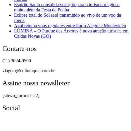
Espírito Santo consolida vocação para o turismo religioso
muito além da Festa da Penha
Eclipse total do Sol será transmitido ao vivo de um voo da
Iberia
Azul retoma voos regulares entre Porto Alegre e Montevidéu
LÚMINA – O Parque das Árvores é nova atração turística em
Caldas Novas (GO)
Contate-nos
(11) 3024-9500
viagem@editoraqual.com.br
Assine nossa newslleter
[sibwp_form id=22]
Social