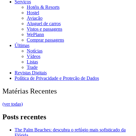
Serviços
Hotéis & Resorts
Hostel
Aviação
Aluguel de carros
Vistos e passagens
WePlann
Comprar passagens
Últimas
Notícias
Vídeos
Listas
Trade
Revistas Digitais
Política de Privacidade e Proteção de Dados
Matérias Recentes
(ver todas)
Posts recentes
The Palm Beaches: descubra o refúgio mais sofisticado da
Flórida