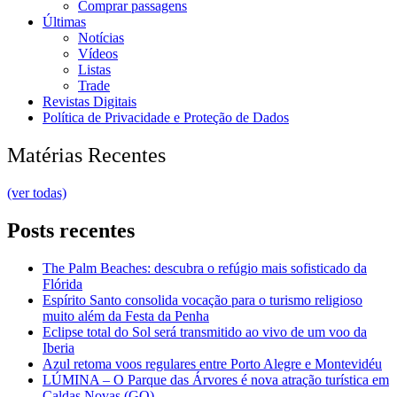
Comprar passagens
Últimas
Notícias
Vídeos
Listas
Trade
Revistas Digitais
Política de Privacidade e Proteção de Dados
Matérias Recentes
(ver todas)
Posts recentes
The Palm Beaches: descubra o refúgio mais sofisticado da
Flórida
Espírito Santo consolida vocação para o turismo religioso
muito além da Festa da Penha
Eclipse total do Sol será transmitido ao vivo de um voo da
Iberia
Azul retoma voos regulares entre Porto Alegre e Montevidéu
LÚMINA – O Parque das Árvores é nova atração turística em
Caldas Novas (GO)