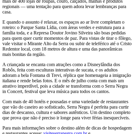
mais de 400 lojas de roupas, couro, calçados, malhas e produtos
regionais — uma tentação para quem adora levar lembranças para
casa.
E quando o assunto é relaxar, os espaços ao ar livre completam o
roteiro: o Parque Santa Lídia, com áreas verdes e estrutura para a
família toda, e a Represa Doutor Jovino Silveira são boas pedidas
para quem quer curtir momentos de paz. Para vistas de tirar o fôlego,
vale visitar o Mirante Alto da Serra ou subir de teleférico até o Cristo
Redentor local, com 18 metros de altura e uma das panorâmicas
mais bonitas da região.
A criançada se encanta com atrações como a Disneylândia dos
Robôs, feita com esculturas interativas de sucata, e os adultos
adoram a bela Fontana di Trevi, réplica que homenageia a imigração
italiana e rende belas fotos. E o mês de julho conta com mais um
atrativo imperdível, pois a cidade se transforma com o Serra Negra
in Concert, festival que leva música para todos os cantos.
Com mais de 40 hotéis e pousadas e uma variedade de restaurantes
que vão do caseiro ao sofisticado, Serra Negra é perfeita para curtir
dias de descanso, cultura e sabores autênticos. Um destino completo
que prova que não é preciso ir longe para viver férias inesquecíveis.
Para mais informações sobre o destino além de dicas de hospedagem
e restaurantes acesse:
visiteserranegra.com.br
e