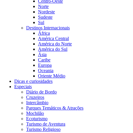
Centro-Oeste
Norte
Nordeste
Sudeste
Sul
Destinos Internacionais
África
América Central
América do Norte
América do Sul
Ásia
Caribe
Europa
Oceania
Oriente Médio
Dicas e curiosidades
Especiais
Diário de Bordo
Cruzeiros
Intercâmbio
Parques Temáticos & Atrações
Mochilão
Ecoturismo
Turismo de Aventura
Turismo Religioso