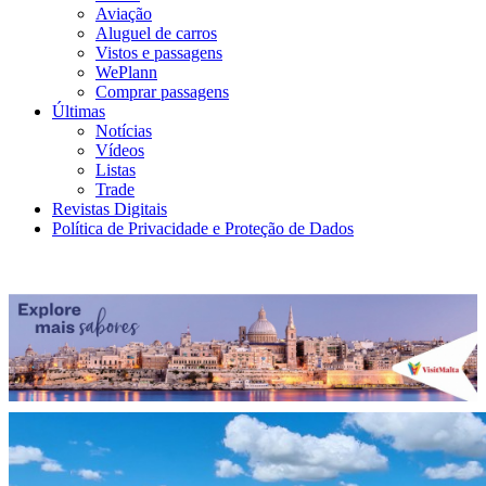
Aviação
Aluguel de carros
Vistos e passagens
WePlann
Comprar passagens
Últimas
Notícias
Vídeos
Listas
Trade
Revistas Digitais
Política de Privacidade e Proteção de Dados