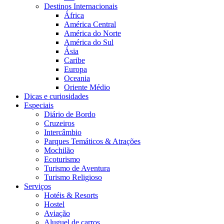
Destinos Internacionais
África
América Central
América do Norte
América do Sul
Ásia
Caribe
Europa
Oceania
Oriente Médio
Dicas e curiosidades
Especiais
Diário de Bordo
Cruzeiros
Intercâmbio
Parques Temáticos & Atrações
Mochilão
Ecoturismo
Turismo de Aventura
Turismo Religioso
Serviços
Hotéis & Resorts
Hostel
Aviação
Aluguel de carros