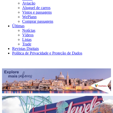
Aviação
Aluguel de carros
Vistos e passagens
WePlann
Comprar passagens
Últimas
Notícias
Vídeos
Listas
Trade
Revistas Digitais
Política de Privacidade e Proteção de Dados