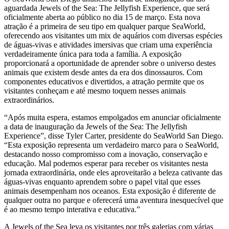
aguardada Jewels of the Sea: The Jellyfish Experience, que será
oficialmente aberta ao público no dia 15 de março. Esta nova
atração é a primeira de seu tipo em qualquer parque SeaWorld,
oferecendo aos visitantes um mix de aquários com diversas espécies
de águas-vivas e atividades imersivas que criam uma experiência
verdadeiramente única para toda a família. A exposição
proporcionará a oportunidade de aprender sobre o universo destes
animais que existem desde antes da era dos dinossauros. Com
componentes educativos e divertidos, a atração permite que os
visitantes conheçam e até mesmo toquem nesses animais
extraordinários.
“Após muita espera, estamos empolgados em anunciar oficialmente
a data de inauguração da Jewels of the Sea: The Jellyfish
Experience”, disse Tyler Carter, presidente do SeaWorld San Diego.
“Esta exposição representa um verdadeiro marco para o SeaWorld,
destacando nosso compromisso com a inovação, conservação e
educação. Mal podemos esperar para receber os visitantes nesta
jornada extraordinária, onde eles aproveitarão a beleza cativante das
águas-vivas enquanto aprendem sobre o papel vital que esses
animais desempenham nos oceanos. Esta exposição é diferente de
qualquer outra no parque e oferecerá uma aventura inesquecível que
é ao mesmo tempo interativa e educativa.”
A Jewels of the Sea leva os visitantes por três galerias com várias