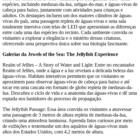
espécies, incluindo medusas-da-lua, urtigas-do-mar, e águas-vivas de
cabeça para baixo, juntamente com atividades para crianças e
adultos. Os destaques incluem um dos maiores cilindros de águas-
vivas do país, uma passagem repleta de águas-vivas e uma sala
totalmente imersiva com telas de LED que apresentam as diferenças
entre cada uma das espécies do recinto. Cada ambiente convida os
visitantes a explorar a elegância e o mistério dessas criaturas,
oferecendo uma perspectiva única sobre sua biologia fascinante.
Galerias da Jewels of the Sea: The Jellyfish Experience
Realm of Jellies – A Story of Water and Light: Entre no encantador
Realm of Jellies, onde a água e a luz revelam a delicada beleza das
águas-vivas. Habitats interativos permitem que os visitantes se
aproximem para observar águas-vivas de cabeça para baixo e até
tocar em uma cascata em formato de globo repleta de medusas-da-
lua. Descubra o ciclo de vida e a anatomia das águas-vivas e dê uma
espiada nos bastidores do processo de propagação.
The Jellyfish Passage: Essa área convida os visitantes a atravessar
uma passagem de 3 metros de altura repleta de medusas-da-lua,
criando uma atmosfera luminosa. Aprenda fatos curiosos por meio
de exibições e testemunhe um dos aquários de águas-vivas mais
altos dos Estados Unidos, com 4,2 metros de altura.