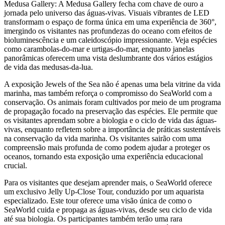
Medusa Gallery: A Medusa Gallery fecha com chave de ouro a
jornada pelo universo das águas-vivas. Visuais vibrantes de LED
transformam o espaço de forma única em uma experiência de 360°,
imergindo os visitantes nas profundezas do oceano com efeitos de
bioluminescência e um caleidoscópio impressionante. Veja espécies
como carambolas-do-mar e urtigas-do-mar, enquanto janelas
panorâmicas oferecem uma vista deslumbrante dos vários estágios
de vida das medusas-da-lua.
A exposição Jewels of the Sea não é apenas uma bela vitrine da vida
marinha, mas também reforça o compromisso do SeaWorld com a
conservação. Os animais foram cultivados por meio de um programa
de propagação focado na preservação das espécies. Ele permite que
os visitantes aprendam sobre a biologia e o ciclo de vida das águas-
vivas, enquanto refletem sobre a importância de práticas sustentáveis
na conservação da vida marinha. Os visitantes sairão com uma
compreensão mais profunda de como podem ajudar a proteger os
oceanos, tornando esta exposição uma experiência educacional
crucial.
Para os visitantes que desejam aprender mais, o SeaWorld oferece
um exclusivo Jelly Up-Close Tour, conduzido por um aquarista
especializado. Este tour oferece uma visão única de como o
SeaWorld cuida e propaga as águas-vivas, desde seu ciclo de vida
até sua biologia. Os participantes também terão uma rara