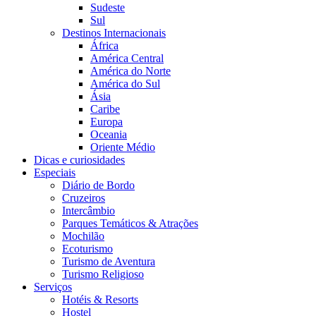
Sudeste
Sul
Destinos Internacionais
África
América Central
América do Norte
América do Sul
Ásia
Caribe
Europa
Oceania
Oriente Médio
Dicas e curiosidades
Especiais
Diário de Bordo
Cruzeiros
Intercâmbio
Parques Temáticos & Atrações
Mochilão
Ecoturismo
Turismo de Aventura
Turismo Religioso
Serviços
Hotéis & Resorts
Hostel