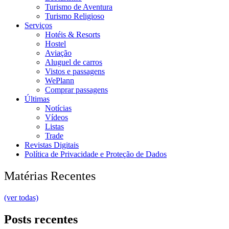
Turismo de Aventura
Turismo Religioso
Serviços
Hotéis & Resorts
Hostel
Aviação
Aluguel de carros
Vistos e passagens
WePlann
Comprar passagens
Últimas
Notícias
Vídeos
Listas
Trade
Revistas Digitais
Política de Privacidade e Proteção de Dados
Matérias Recentes
(ver todas)
Posts recentes