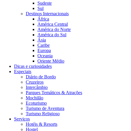
Sudeste
Sul
Destinos Internacionais
África
América Central
América do Norte
América do Sul
Ásia
Caribe
Europa
Oceania
Oriente Médio
Dicas e curiosidades
Especiais
Diário de Bordo
Cruzeiros
Intercâmbio
Parques Temáticos & Atrações
Mochilão
Ecoturismo
Turismo de Aventura
Turismo Religioso
Serviços
Hotéis & Resorts
Hostel