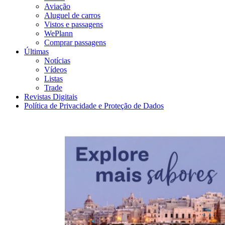
Aviação
Aluguel de carros
Vistos e passagens
WePlann
Comprar passagens
Últimas
Notícias
Vídeos
Listas
Trade
Revistas Digitais
Política de Privacidade e Proteção de Dados