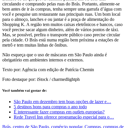
circulando e comprando pelas ruas do Brás. Portanto, alimente-se
bem antes de ir às compras, tenha sempre uma garrafa d’água com
você e pesquise um restaurante nas principais ruas. Um bom local
para o almoço, lanches e ou jantar é a praça de alimentação do
Shopping K. A região tem muitos caixas eletrônicos e bancos, caso
você precise sacar algum dinheiro, além de vários pontos de táxi.
Mas, se possível, prefira o transporte público caso precise circular
pela cidade. O Brás está numa região bem próxima a estações de
metrô e tem muitas linhas de ônibus.
Não esqueça que o uso de máscaras em São Paulo ainda é
obrigatório em ambientes internos e externos.
Texto por: Agência com edição de Patrícia Chemin
Foto destaque por: iStock / charmedlightph
Você também vai gostar de:
São Paulo em dezembro tem boas opções de lazer e…
5 destinos bons para compras o ano todo
É interessante fazer compras em outlets europeias?
Rede Travel Inn oferece programação especial para o…
Brás
,
centro de São Paulo
,
comércio popular
,
Compras
,
compras de