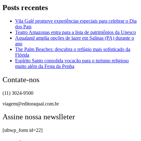
Posts recentes
Vila Galé promove experiências especiais para celebrar o Dia
dos Pais
Teatro Amazonas entra para a lista de patrimônios da Unesco
Aqualand amplia opções de lazer em Salinas (PA) durante o
ano
The Palm Beaches: descubra o refúgio mais sofisticado da
Flórida
Espírito Santo consolida vocação para o turismo religioso
muito além da Festa da Penha
Contate-nos
(11) 3024-9500
viagem@editoraqual.com.br
Assine nossa newslleter
[sibwp_form id=22]