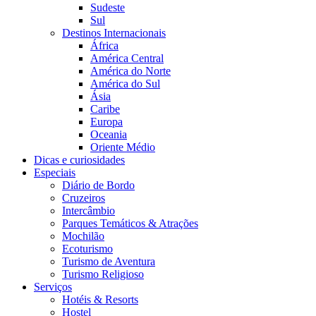
Sudeste
Sul
Destinos Internacionais
África
América Central
América do Norte
América do Sul
Ásia
Caribe
Europa
Oceania
Oriente Médio
Dicas e curiosidades
Especiais
Diário de Bordo
Cruzeiros
Intercâmbio
Parques Temáticos & Atrações
Mochilão
Ecoturismo
Turismo de Aventura
Turismo Religioso
Serviços
Hotéis & Resorts
Hostel