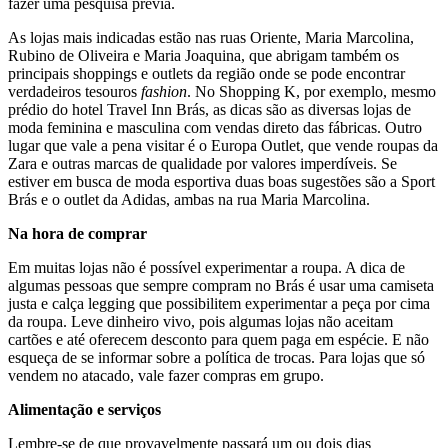
fazer uma pesquisa prévia.
As lojas mais indicadas estão nas ruas Oriente, Maria Marcolina,
Rubino de Oliveira e Maria Joaquina, que abrigam também os
principais shoppings e outlets da região onde se pode encontrar
verdadeiros tesouros
fashion
. No Shopping K, por exemplo, mesmo
prédio do hotel Travel Inn Brás, as dicas são as diversas lojas de
moda feminina e masculina com vendas direto das fábricas. Outro
lugar que vale a pena visitar é o Europa Outlet, que vende roupas da
Zara e outras marcas de qualidade por valores imperdíveis. Se
estiver em busca de moda esportiva duas boas sugestões são a Sport
Brás e o outlet da Adidas, ambas na rua Maria Marcolina.
Na hora de comprar
Em muitas lojas não é possível experimentar a roupa. A dica de
algumas pessoas que sempre compram no Brás é usar uma camiseta
justa e calça legging que possibilitem experimentar a peça por cima
da roupa. Leve dinheiro vivo, pois algumas lojas não aceitam
cartões e até oferecem desconto para quem paga em espécie. E não
esqueça de se informar sobre a política de trocas. Para lojas que só
vendem no atacado, vale fazer compras em grupo.
Alimentação e serviços
Lembre-se de que provavelmente passará um ou dois dias