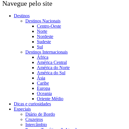
Navegue pelo site
Destinos
Destinos Nacionais
Centro-Oeste
Norte
Nordeste
Sudeste
Sul
Destinos Internacionais
África
América Central
América do Norte
América do Sul
Ásia
Caribe
Europa
Oceania
Oriente Médio
Dicas e curiosidades
Especiais
Diário de Bordo
Cruzeiros
Intercâmbio