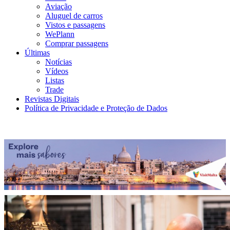
Aviação
Aluguel de carros
Vistos e passagens
WePlann
Comprar passagens
Últimas
Notícias
Vídeos
Listas
Trade
Revistas Digitais
Política de Privacidade e Proteção de Dados