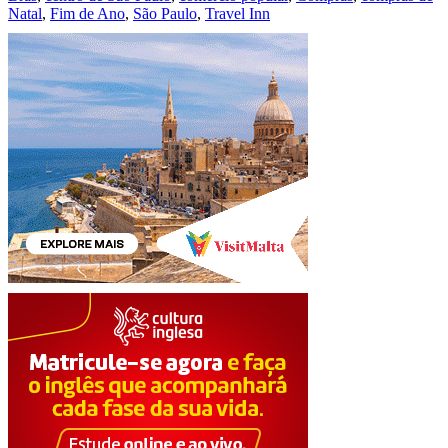
Natal
,
Fim de Ano
,
São Paulo
,
Travel Inn