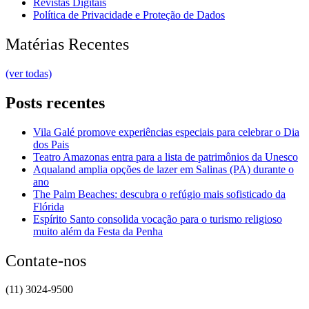
Revistas Digitais
Política de Privacidade e Proteção de Dados
Matérias Recentes
(ver todas)
Posts recentes
Vila Galé promove experiências especiais para celebrar o Dia
dos Pais
Teatro Amazonas entra para a lista de patrimônios da Unesco
Aqualand amplia opções de lazer em Salinas (PA) durante o
ano
The Palm Beaches: descubra o refúgio mais sofisticado da
Flórida
Espírito Santo consolida vocação para o turismo religioso
muito além da Festa da Penha
Contate-nos
(11) 3024-9500