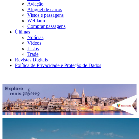
Aviação
Aluguel de carros
Vistos e passagens
WePlann
Comprar passagens
Últimas
Notícias
Vídeos
Listas
Trade
Revistas Digitais
Política de Privacidade e Proteção de Dados