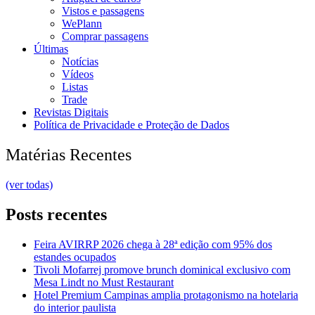
Vistos e passagens
WePlann
Comprar passagens
Últimas
Notícias
Vídeos
Listas
Trade
Revistas Digitais
Política de Privacidade e Proteção de Dados
Matérias Recentes
(ver todas)
Posts recentes
Feira AVIRRP 2026 chega à 28ª edição com 95% dos
estandes ocupados
Tivoli Mofarrej promove brunch dominical exclusivo com
Mesa Lindt no Must Restaurant
Hotel Premium Campinas amplia protagonismo na hotelaria
do interior paulista