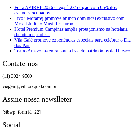
Feira AVIRRP 2026 chega à 28ª edição com 95% dos
estandes ocupados
Tivoli Mofarrej promove brunch dominical exclusivo com
Mesa Lindt no Must Restaurant
Hotel Premium Campinas amplia protagonismo na hotelaria
do interior paulista
Vila Galé promove experiências especiais para celebrar o Dia
dos Pais
Teatro Amazonas entra para a lista de patrimônios da Unesco
Contate-nos
(11) 3024-9500
viagem@editoraqual.com.br
Assine nossa newslleter
[sibwp_form id=22]
Social