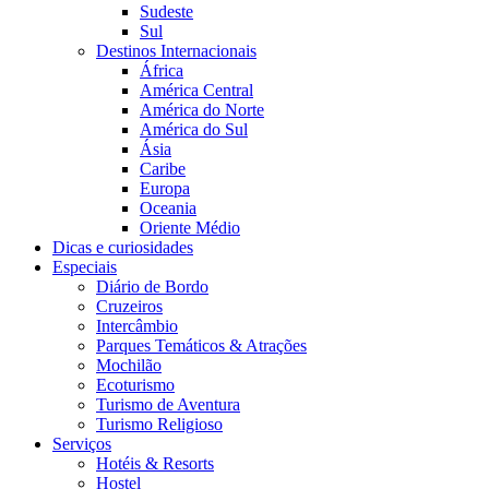
Sudeste
Sul
Destinos Internacionais
África
América Central
América do Norte
América do Sul
Ásia
Caribe
Europa
Oceania
Oriente Médio
Dicas e curiosidades
Especiais
Diário de Bordo
Cruzeiros
Intercâmbio
Parques Temáticos & Atrações
Mochilão
Ecoturismo
Turismo de Aventura
Turismo Religioso
Serviços
Hotéis & Resorts
Hostel