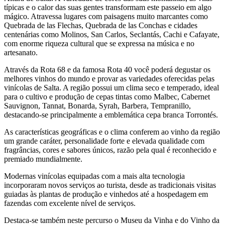
típicas e o calor das suas gentes transformam este passeio em algo
mágico. Atravessa lugares com paisagens muito marcantes como
Quebrada de las Flechas, Quebrada de las Conchas e cidades
centenárias como Molinos, San Carlos, Seclantás, Cachi e Cafayate,
com enorme riqueza cultural que se expressa na música e no
artesanato.
Através da Rota 68 e da famosa Rota 40 você poderá degustar os
melhores vinhos do mundo e provar as variedades oferecidas pelas
vinícolas de Salta. A região possui um clima seco e temperado, ideal
para o cultivo e produção de cepas tintas como Malbec, Cabernet
Sauvignon, Tannat, Bonarda, Syrah, Barbera, Tempranillo,
destacando-se principalmente a emblemática cepa branca Torrontés.
As características geográficas e o clima conferem ao vinho da região
um grande caráter, personalidade forte e elevada qualidade com
fragrâncias, cores e sabores únicos, razão pela qual é reconhecido e
premiado mundialmente.
Modernas vinícolas equipadas com a mais alta tecnologia
incorporaram novos serviços ao turista, desde as tradicionais visitas
guiadas às plantas de produção e vinhedos até a hospedagem em
fazendas com excelente nível de serviços.
Destaca-se também neste percurso o Museu da Vinha e do Vinho da