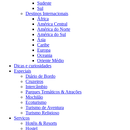
Sudeste
Sul
Destinos Internacionais
África
América Central
América do Norte
América do Sul
Ásia
Caribe
Europa
Oceania
Oriente Médio
Dicas e curiosidades
Especiais
Diário de Bordo
Cruzeiros
Intercâmbio
Parques Temáticos & Atrações
Mochilão
Ecoturismo
Turismo de Aventura
Turismo Religioso
Serviços
Hotéis & Resorts
Hostel