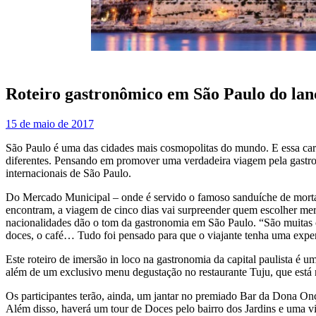
Roteiro gastronômico em São Paulo do lanc
15 de maio de 2017
São Paulo é uma das cidades mais cosmopolitas do mundo. E essa carac
diferentes. Pensando em promover uma verdadeira viagem pela gastron
internacionais de São Paulo.
Do Mercado Municipal – onde é servido o famoso sanduíche de mortadela
encontram, a viagem de cinco dias vai surpreender quem escolher mergu
nacionalidades dão o tom da gastronomia em São Paulo. “São muitas cult
doces, o café… Tudo foi pensado para que o viajante tenha uma experi
Este roteiro de imersão in loco na gastronomia da capital paulista é 
além de um exclusivo menu degustação no restaurante Tuju, que está 
Os participantes terão, ainda, um jantar no premiado Bar da Dona Onça
Além disso, haverá um tour de Doces pelo bairro dos Jardins e uma vis