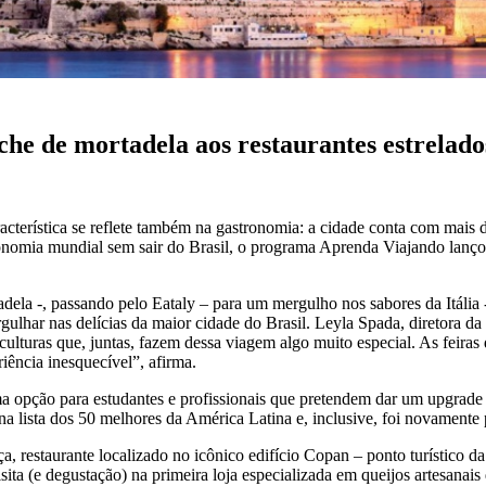
he de mortadela aos restaurantes estrelado
terística se reflete também na gastronomia: a cidade conta com mais de
omia mundial sem sair do Brasil, o programa Aprenda Viajando lançou 
 -, passando pelo Eataly – para um mergulho nos sabores da Itália -, at
lhar nas delícias da maior cidade do Brasil. Leyla Spada, diretora da V
uras que, juntas, fazem dessa viagem algo muito especial. As feiras de r
ência inesquecível”, afirma.
uma opção para estudantes e profissionais que pretendem dar um upgrade
na lista dos 50 melhores da América Latina e, inclusive, foi novament
, restaurante localizado no icônico edifício Copan – ponto turístico da
ita (e degustação) na primeira loja especializada em queijos artesanai