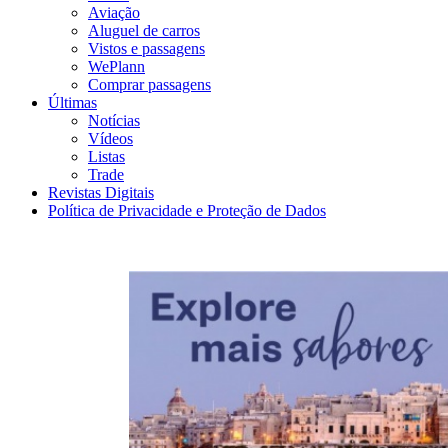
Aviação
Aluguel de carros
Vistos e passagens
WePlann
Comprar passagens
Últimas
Notícias
Vídeos
Listas
Trade
Revistas Digitais
Política de Privacidade e Proteção de Dados