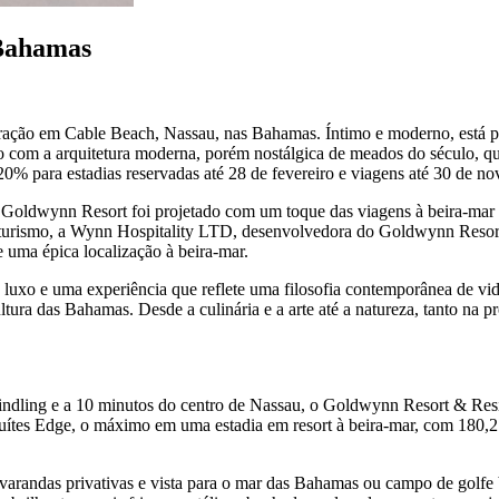
 Bahamas
ão em Cable Beach, Nassau, nas Bahamas. Íntimo e moderno, está perf
do com a arquitetura moderna, porém nostálgica de meados do século, q
20% para estadias reservadas até 28 de fevereiro e viagens até 30 de 
oldwynn Resort foi projetado com um toque das viagens à beira-mar 
do turismo, a Wynn Hospitality LTD, desenvolvedora do Goldwynn Resor
e uma épica localização à beira-mar.
uxo e uma experiência que reflete uma filosofia contemporânea de vida
ltura das Bahamas. Desde a culinária e a arte até a natureza, tanto na
indling e a 10 minutos do centro de Nassau, o Goldwynn Resort & Resi
 suítes Edge, o máximo em uma estadia em resort à beira-mar, com 180,2
varandas privativas e vista para o mar das Bahamas ou campo de golfe be