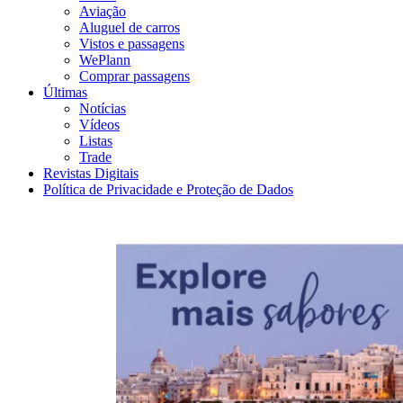
Aviação
Aluguel de carros
Vistos e passagens
WePlann
Comprar passagens
Últimas
Notícias
Vídeos
Listas
Trade
Revistas Digitais
Política de Privacidade e Proteção de Dados