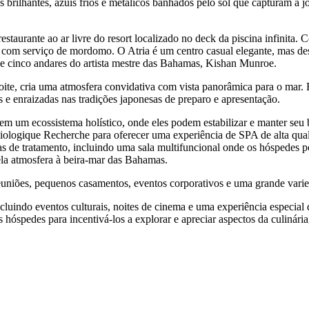
 brilhantes, azuis frios e metálicos banhados pelo sol que capturam a 
urante ao ar livre do resort localizado no deck da piscina infinita. C
 com serviço de mordomo. O Atria é um centro casual elegante, mas despr
 de cinco andares do artista mestre das Bahamas, Kishan Munroe.
te, cria uma atmosfera convidativa com vista panorâmica para o mar. E
 e enraizadas nas tradições japonesas de preparo e apresentação.
um ecossistema holístico, onde eles podem estabilizar e manter seu be
logique Recherche para oferecer uma experiência de SPA de alta qual
las de tratamento, incluindo uma sala multifuncional onde os hóspedes 
bela atmosfera à beira-mar das Bahamas.
reuniões, pequenos casamentos, eventos corporativos e uma grande var
cluindo eventos culturais, noites de cinema e uma experiência especia
os hóspedes para incentivá-los a explorar e apreciar aspectos da culinári