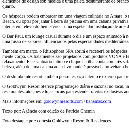
elementos de design sob medida e uma paleta deslumbrante de brancos
quarto.
Os hóspedes podem embarcar em uma viagem culinária no Amara, o resta
Beach, ou optar por jantar à beira da piscina em uma cabana privativa
interna em relevo do hemisfério – uma espetacular instalação de arte
O Bar Paul, um lounge casual durante o dia e um espaço animado à noi
uma fusão de sabores influenciados pelas especialidades mediterrâneas
Também em março, o Rhizophora SPA abrirá e receberá os hóspedes em 
mente-corpo. Os tratamentos são projetados com produtos VOYA e Bio
relaxamento. Este santuário íntimo e chique da ilha conta com três sa
beleza, além de uma cabana ao ar livre onde é possível aproveitar a 
O deslumbrante resort também possui espaço interno e externo para 
O Goldwynn Resort oferece programação diária e sazonal no local, in
restaurantes, atrações e lojas locais para estender ofertas exclusivas a
Mais informações em:
goldwynnresorts.com
/
bahamas.com
Texto por: Agência com edição de Patrícia Chemin
Foto destaque por: cortesia Goldwynn Resort & Residences