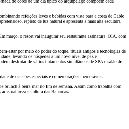
jornada de cores de um dia típico do arquipélago compõem cada
ombinando refeições leves e bebidas com vista para a costa de Cable
etensioso, repleto de luz natural e apresenta a mais alta escultura
m março, o resort vai inaugurar seu restaurante assinatura, OIA, com
m-estar por meio do poder do toque, rituais antigos e tecnologias de
idade, levando os hóspedes a um novo nível de paz e
podem desfrutar de vários tratamentos simultâneos de SPA e salão de
iedade de ocasiões especiais e comemorações memoráveis.
l de brunch à beira-mar no fim de semana. Assim como trabalha com
a, arte, natureza e cultura das Bahamas.