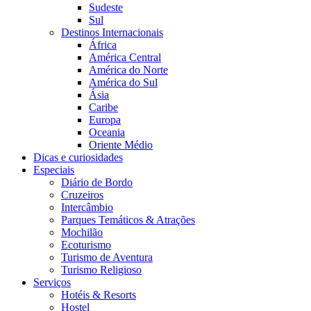
Sudeste
Sul
Destinos Internacionais
África
América Central
América do Norte
América do Sul
Ásia
Caribe
Europa
Oceania
Oriente Médio
Dicas e curiosidades
Especiais
Diário de Bordo
Cruzeiros
Intercâmbio
Parques Temáticos & Atrações
Mochilão
Ecoturismo
Turismo de Aventura
Turismo Religioso
Serviços
Hotéis & Resorts
Hostel