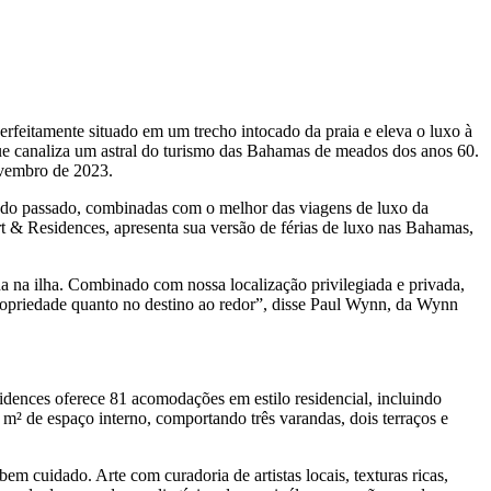
eitamente situado em um trecho intocado da praia e eleva o luxo à
ue canaliza um astral do turismo das Bahamas de meados dos anos 60.
novembro de 2023.
do passado, combinadas com o melhor das viagens de luxo da
t & Residences, apresenta sua versão de férias de luxo nas Bahamas,
 na ilha. Combinado com nossa localização privilegiada e privada,
 propriedade quanto no destino ao redor”, disse Paul Wynn, da Wynn
dences oferece 81 acomodações em estilo residencial, incluindo
 m² de espaço interno, comportando três varandas, dois terraços e
m cuidado. Arte com curadoria de artistas locais, texturas ricas,