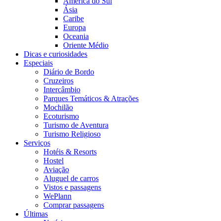
América do Sul
Ásia
Caribe
Europa
Oceania
Oriente Médio
Dicas e curiosidades
Especiais
Diário de Bordo
Cruzeiros
Intercâmbio
Parques Temáticos & Atrações
Mochilão
Ecoturismo
Turismo de Aventura
Turismo Religioso
Serviços
Hotéis & Resorts
Hostel
Aviação
Aluguel de carros
Vistos e passagens
WePlann
Comprar passagens
Últimas