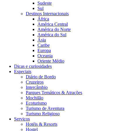
Sudeste
Sul
Destinos Internacionais
África
América Central
América do Norte
América do Sul
Ásia
Caribe
Europa
Oceania
Oriente Médio
Dicas e curiosidades
Especiais
Diário de Bordo
Cruzeiros
Intercâmbio
Parques Temáticos & Atrações
Mochilão
Ecoturismo
Turismo de Aventura
Turismo Religioso
Serviços
Hotéis & Resorts
Hostel