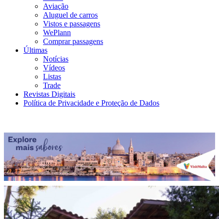
Aviação
Aluguel de carros
Vistos e passagens
WePlann
Comprar passagens
Últimas
Notícias
Vídeos
Listas
Trade
Revistas Digitais
Política de Privacidade e Proteção de Dados