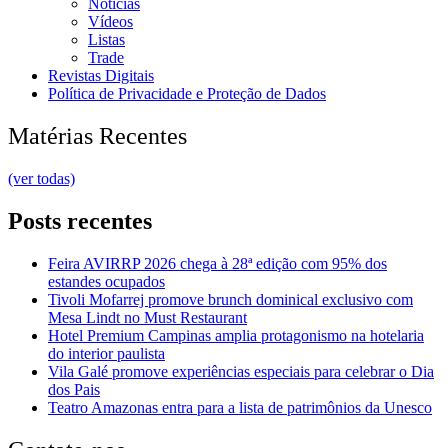
Notícias
Vídeos
Listas
Trade
Revistas Digitais
Política de Privacidade e Proteção de Dados
Matérias Recentes
(ver todas)
Posts recentes
Feira AVIRRP 2026 chega à 28ª edição com 95% dos
estandes ocupados
Tivoli Mofarrej promove brunch dominical exclusivo com
Mesa Lindt no Must Restaurant
Hotel Premium Campinas amplia protagonismo na hotelaria
do interior paulista
Vila Galé promove experiências especiais para celebrar o Dia
dos Pais
Teatro Amazonas entra para a lista de patrimônios da Unesco