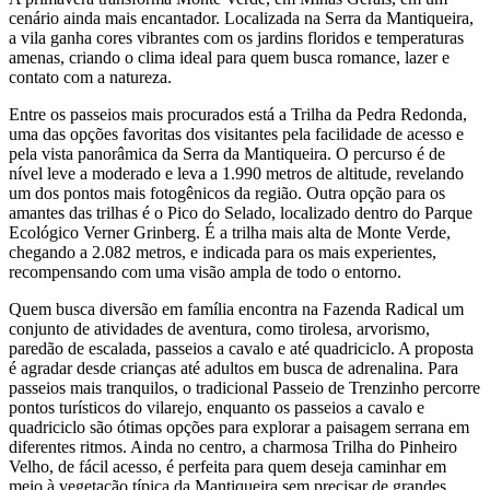
cenário ainda mais encantador. Localizada na Serra da Mantiqueira,
a vila ganha cores vibrantes com os jardins floridos e temperaturas
amenas, criando o clima ideal para quem busca romance, lazer e
contato com a natureza.
Entre os passeios mais procurados está a Trilha da Pedra Redonda,
uma das opções favoritas dos visitantes pela facilidade de acesso e
pela vista panorâmica da Serra da Mantiqueira. O percurso é de
nível leve a moderado e leva a 1.990 metros de altitude, revelando
um dos pontos mais fotogênicos da região. Outra opção para os
amantes das trilhas é o Pico do Selado, localizado dentro do Parque
Ecológico Verner Grinberg. É a trilha mais alta de Monte Verde,
chegando a 2.082 metros, e indicada para os mais experientes,
recompensando com uma visão ampla de todo o entorno.
Quem busca diversão em família encontra na Fazenda Radical um
conjunto de atividades de aventura, como tirolesa, arvorismo,
paredão de escalada, passeios a cavalo e até quadriciclo. A proposta
é agradar desde crianças até adultos em busca de adrenalina. Para
passeios mais tranquilos, o tradicional Passeio de Trenzinho percorre
pontos turísticos do vilarejo, enquanto os passeios a cavalo e
quadriciclo são ótimas opções para explorar a paisagem serrana em
diferentes ritmos. Ainda no centro, a charmosa Trilha do Pinheiro
Velho, de fácil acesso, é perfeita para quem deseja caminhar em
meio à vegetação típica da Mantiqueira sem precisar de grandes