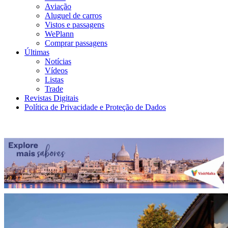
Aviação
Aluguel de carros
Vistos e passagens
WePlann
Comprar passagens
Últimas
Notícias
Vídeos
Listas
Trade
Revistas Digitais
Política de Privacidade e Proteção de Dados