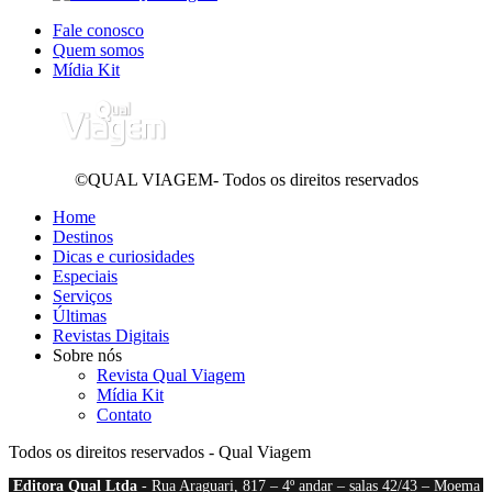
Fale conosco
Quem somos
Mídia Kit
©QUAL VIAGEM- Todos os direitos reservados
Home
Destinos
Dicas e curiosidades
Especiais
Serviços
Últimas
Revistas Digitais
Sobre nós
Revista Qual Viagem
Mídia Kit
Contato
Todos os direitos reservados - Qual Viagem
Editora Qual Ltda
- Rua Araguari, 817 – 4º andar – salas 42/43 – Moema