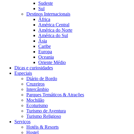
Sudeste
Sul
Destinos Internacionais
África
América Central
América do Norte
América do Sul
Ásia
Caribe
Europa
Oceania
Oriente Médio
Dicas e curiosidades
Especiais
Diário de Bordo
Cruzeiros
Intercâmbio
Parques Temáticos & Atrações
Mochilão
Ecoturismo
Turismo de Aventura
Turismo Religioso
Serviços
Hotéis & Resorts
Hostel