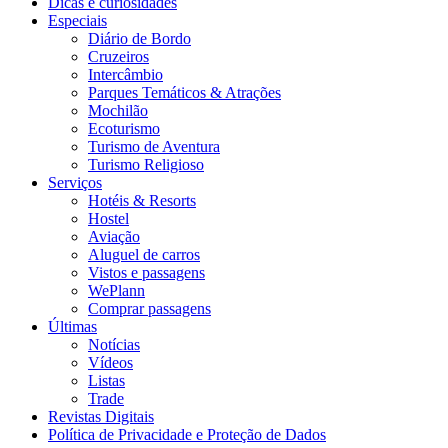
Dicas e curiosidades
Especiais
Diário de Bordo
Cruzeiros
Intercâmbio
Parques Temáticos & Atrações
Mochilão
Ecoturismo
Turismo de Aventura
Turismo Religioso
Serviços
Hotéis & Resorts
Hostel
Aviação
Aluguel de carros
Vistos e passagens
WePlann
Comprar passagens
Últimas
Notícias
Vídeos
Listas
Trade
Revistas Digitais
Política de Privacidade e Proteção de Dados