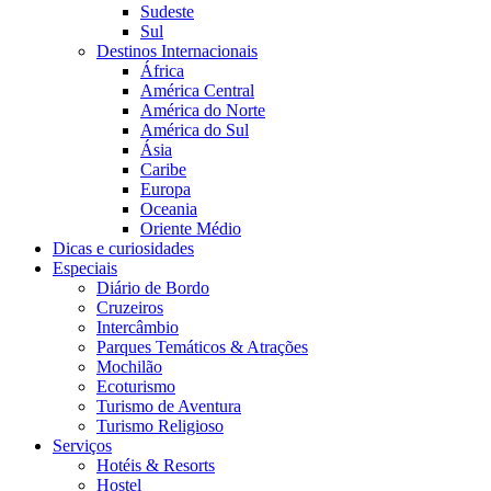
Sudeste
Sul
Destinos Internacionais
África
América Central
América do Norte
América do Sul
Ásia
Caribe
Europa
Oceania
Oriente Médio
Dicas e curiosidades
Especiais
Diário de Bordo
Cruzeiros
Intercâmbio
Parques Temáticos & Atrações
Mochilão
Ecoturismo
Turismo de Aventura
Turismo Religioso
Serviços
Hotéis & Resorts
Hostel