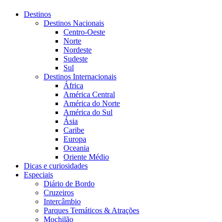
Destinos
Destinos Nacionais
Centro-Oeste
Norte
Nordeste
Sudeste
Sul
Destinos Internacionais
África
América Central
América do Norte
América do Sul
Ásia
Caribe
Europa
Oceania
Oriente Médio
Dicas e curiosidades
Especiais
Diário de Bordo
Cruzeiros
Intercâmbio
Parques Temáticos & Atrações
Mochilão