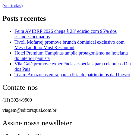
(ver todas)
Posts recentes
Feira AVIRRP 2026 chega à 28ª edição com 95% dos
estandes ocupados
Tivoli Mofarrej promove brunch dominical exclusivo com
Mesa Lindt no Must Restaurant
Hotel Premium Campinas amplia protagonismo na hotelaria
do interior paulista
Vila Galé promove experiências especiais para celebrar o Dia
dos Pais
Teatro Amazonas entra para a lista de patrimônios da Unesco
Contate-nos
(11) 3024-9500
viagem@editoraqual.com.br
Assine nossa newslleter