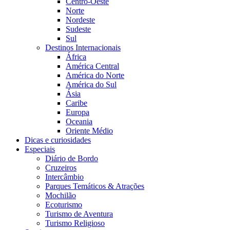
Centro-Oeste
Norte
Nordeste
Sudeste
Sul
Destinos Internacionais
África
América Central
América do Norte
América do Sul
Ásia
Caribe
Europa
Oceania
Oriente Médio
Dicas e curiosidades
Especiais
Diário de Bordo
Cruzeiros
Intercâmbio
Parques Temáticos & Atrações
Mochilão
Ecoturismo
Turismo de Aventura
Turismo Religioso