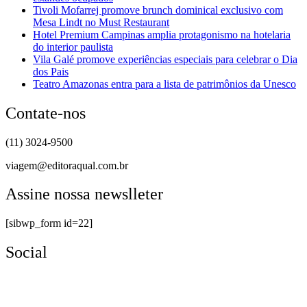
Tivoli Mofarrej promove brunch dominical exclusivo com
Mesa Lindt no Must Restaurant
Hotel Premium Campinas amplia protagonismo na hotelaria
do interior paulista
Vila Galé promove experiências especiais para celebrar o Dia
dos Pais
Teatro Amazonas entra para a lista de patrimônios da Unesco
Contate-nos
(11) 3024-9500
viagem@editoraqual.com.br
Assine nossa newslleter
[sibwp_form id=22]
Social