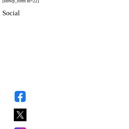
[sibwp_form id=22]
Social