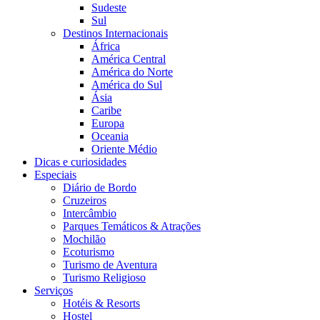
Sudeste
Sul
Destinos Internacionais
África
América Central
América do Norte
América do Sul
Ásia
Caribe
Europa
Oceania
Oriente Médio
Dicas e curiosidades
Especiais
Diário de Bordo
Cruzeiros
Intercâmbio
Parques Temáticos & Atrações
Mochilão
Ecoturismo
Turismo de Aventura
Turismo Religioso
Serviços
Hotéis & Resorts
Hostel