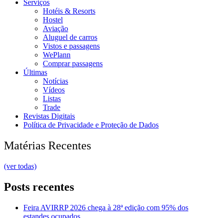
Serviços
Hotéis & Resorts
Hostel
Aviação
Aluguel de carros
Vistos e passagens
WePlann
Comprar passagens
Últimas
Notícias
Vídeos
Listas
Trade
Revistas Digitais
Política de Privacidade e Proteção de Dados
Matérias Recentes
(ver todas)
Posts recentes
Feira AVIRRP 2026 chega à 28ª edição com 95% dos
estandes ocupados