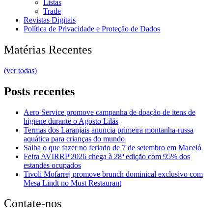
Listas
Trade
Revistas Digitais
Política de Privacidade e Proteção de Dados
Matérias Recentes
(ver todas)
Posts recentes
Aero Service promove campanha de doação de itens de
higiene durante o Agosto Lilás
Termas dos Laranjais anuncia primeira montanha-russa
aquática para crianças do mundo
Saiba o que fazer no feriado de 7 de setembro em Maceió
Feira AVIRRP 2026 chega à 28ª edição com 95% dos
estandes ocupados
Tivoli Mofarrej promove brunch dominical exclusivo com
Mesa Lindt no Must Restaurant
Contate-nos