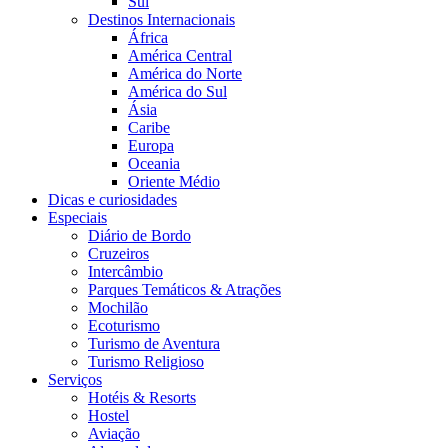
Sul
Destinos Internacionais
África
América Central
América do Norte
América do Sul
Ásia
Caribe
Europa
Oceania
Oriente Médio
Dicas e curiosidades
Especiais
Diário de Bordo
Cruzeiros
Intercâmbio
Parques Temáticos & Atrações
Mochilão
Ecoturismo
Turismo de Aventura
Turismo Religioso
Serviços
Hotéis & Resorts
Hostel
Aviação