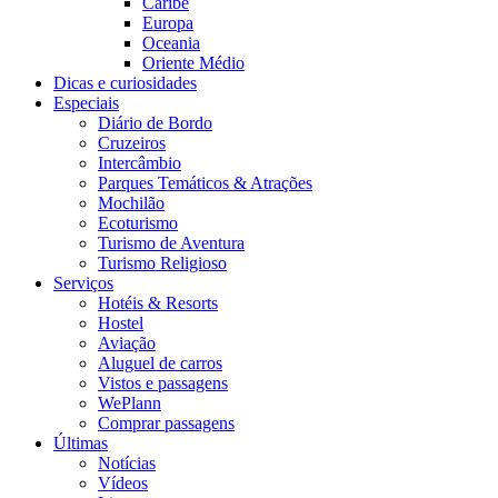
Caribe
Europa
Oceania
Oriente Médio
Dicas e curiosidades
Especiais
Diário de Bordo
Cruzeiros
Intercâmbio
Parques Temáticos & Atrações
Mochilão
Ecoturismo
Turismo de Aventura
Turismo Religioso
Serviços
Hotéis & Resorts
Hostel
Aviação
Aluguel de carros
Vistos e passagens
WePlann
Comprar passagens
Últimas
Notícias
Vídeos