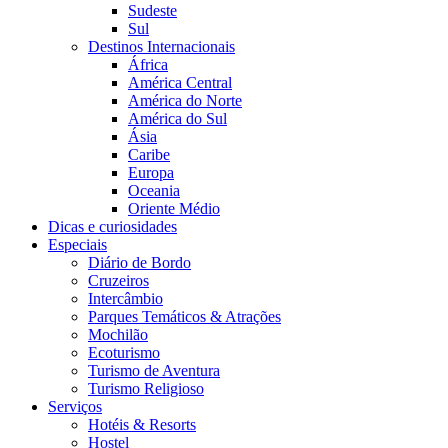
Sudeste
Sul
Destinos Internacionais
África
América Central
América do Norte
América do Sul
Ásia
Caribe
Europa
Oceania
Oriente Médio
Dicas e curiosidades
Especiais
Diário de Bordo
Cruzeiros
Intercâmbio
Parques Temáticos & Atrações
Mochilão
Ecoturismo
Turismo de Aventura
Turismo Religioso
Serviços
Hotéis & Resorts
Hostel