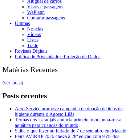
Aluguel de carros
Vistos e passagens
WePlann
Comprar passagens
Últimas
Notícias
Vídeos
Listas
Trade
Revistas Digitais
Política de Privacidade e Proteção de Dados
Matérias Recentes
(ver todas)
Posts recentes
Aero Service promove campanha de doação de itens de
higiene durante o Agosto Lilás
Termas dos Laranjais anuncia primeira montanha-russa
aquática para crianças do mundo
Saiba o que fazer no feriado de 7 de setembro em Maceió
Feira AVIRRP 2026 chega à 28ª edição com 95% dos