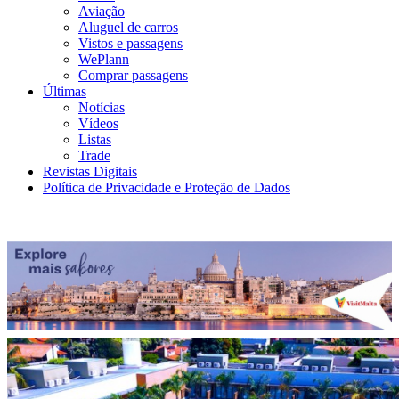
Aviação
Aluguel de carros
Vistos e passagens
WePlann
Comprar passagens
Últimas
Notícias
Vídeos
Listas
Trade
Revistas Digitais
Política de Privacidade e Proteção de Dados