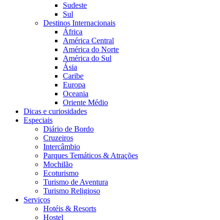
Sudeste
Sul
Destinos Internacionais
África
América Central
América do Norte
América do Sul
Ásia
Caribe
Europa
Oceania
Oriente Médio
Dicas e curiosidades
Especiais
Diário de Bordo
Cruzeiros
Intercâmbio
Parques Temáticos & Atrações
Mochilão
Ecoturismo
Turismo de Aventura
Turismo Religioso
Serviços
Hotéis & Resorts
Hostel