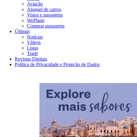
Aviação
Aluguel de carros
Vistos e passagens
WePlann
Comprar passagens
Últimas
Notícias
Vídeos
Listas
Trade
Revistas Digitais
Política de Privacidade e Proteção de Dados