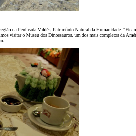
 região na Península Valdés, Patrimônio Natural da Humanidade. “Ficar
amos visitar o Museu dos Dinossauros, um dos mais completos da Améri
on.