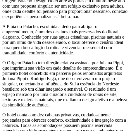
Origem Patacho Design Hotel abre as portas em outubro deste ano
com uma proposta singular: ser um refúgio exclusivo para adultos,
onde cada detalhe foi pensado para proporcionar descanso, conexão
e experiências personalizadas à beira-mar.
A Praia do Patacho, escolhida a dedo para abrigar o
empreendimento, é um dos destinos mais preservados do litoral
alagoano. Conhecida por suas águas cristalinas, piscinas naturais e
por um ritmo de vida desacelerado, o local oferece o cenário ideal
para quem busca fugir da rotina e vivenciar o essencial com
tranquilidade, conforto e autenticidade.
O Origem Patacho tem direção criativa assinada por Juliana Pippi,
que imprimiu sua visão em cada detalhe do empreendimento. É o
primeiro hotel concebido em parceria pelos renomados arquitetos
Juliana Pippi e Rodrigo Fagá, que desenvolveram um projeto
singular, conectando a influência do Sul à essência do Nordeste
brasileiro sob um olhar integrado e sensível. O resultado é um
espaço marcado por uma curadoria cuidadosa de obras de arte,
texturas e materiais naturais, que exaltam o design afetivo e a beleza
da simplicidade autêntica.
O hotel conta com dez cabanas privativas, cuidadosamente
projetadas para oferecer conforto, exclusividade e integração com a
natureza. Todas as acomodações possuem piscina reservada
aquecida com hidromassagem, varanda espaçosa e ambientes que