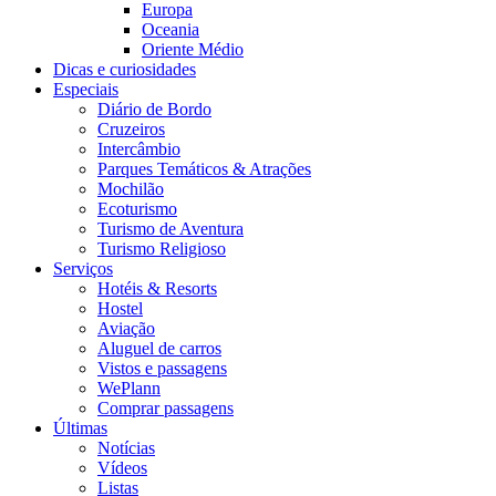
Europa
Oceania
Oriente Médio
Dicas e curiosidades
Especiais
Diário de Bordo
Cruzeiros
Intercâmbio
Parques Temáticos & Atrações
Mochilão
Ecoturismo
Turismo de Aventura
Turismo Religioso
Serviços
Hotéis & Resorts
Hostel
Aviação
Aluguel de carros
Vistos e passagens
WePlann
Comprar passagens
Últimas
Notícias
Vídeos
Listas