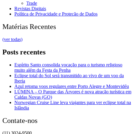
Trade
Revistas Digitais
Política de Privacidade e Proteção de Dados
Matérias Recentes
(ver todas)
Posts recentes
Espírito Santo consolida vocação para o turismo religioso
muito além da Festa da Penha
Eclipse total do Sol será transmitido ao vivo de um voo da
Iberia
Azul retoma voos regulares entre Porto Alegre e Montevidéu
LÚMINA – O Parque das Árvores é nova atração turística em
Caldas Novas (GO)
Norwegian Cruise Line leva viajantes para ver eclipse total na
Islândia
Contate-nos
(11) 3024-9500