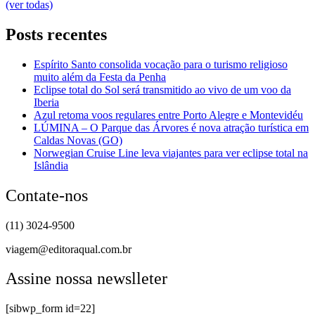
(ver todas)
Posts recentes
Espírito Santo consolida vocação para o turismo religioso
muito além da Festa da Penha
Eclipse total do Sol será transmitido ao vivo de um voo da
Iberia
Azul retoma voos regulares entre Porto Alegre e Montevidéu
LÚMINA – O Parque das Árvores é nova atração turística em
Caldas Novas (GO)
Norwegian Cruise Line leva viajantes para ver eclipse total na
Islândia
Contate-nos
(11) 3024-9500
viagem@editoraqual.com.br
Assine nossa newslleter
[sibwp_form id=22]