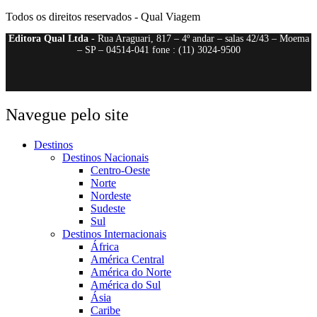
Todos os direitos reservados - Qual Viagem
Editora Qual Ltda
- Rua Araguari, 817 – 4º andar – salas 42/43 – Moema
– SP – 04514-041 fone : (11) 3024-9500
Navegue pelo site
Destinos
Destinos Nacionais
Centro-Oeste
Norte
Nordeste
Sudeste
Sul
Destinos Internacionais
África
América Central
América do Norte
América do Sul
Ásia
Caribe