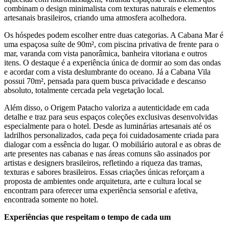
combinam o design minimalista com texturas naturais e elementos
artesanais brasileiros, criando uma atmosfera acolhedora.
Os hóspedes podem escolher entre duas categorias. A Cabana Mar é
uma espaçosa suíte de 90m², com piscina privativa de frente para o
mar, varanda com vista panorâmica, banheira vitoriana e outros
itens. O destaque é a experiência única de dormir ao som das ondas
e acordar com a vista deslumbrante do oceano. Já a Cabana Vila
possui 70m², pensada para quem busca privacidade e descanso
absoluto, totalmente cercada pela vegetação local.
Além disso, o Origem Patacho valoriza a autenticidade em cada
detalhe e traz para seus espaços coleções exclusivas desenvolvidas
especialmente para o hotel. Desde as luminárias artesanais até os
ladrilhos personalizados, cada peça foi cuidadosamente criada para
dialogar com a essência do lugar. O mobiliário autoral e as obras de
arte presentes nas cabanas e nas áreas comuns são assinados por
artistas e designers brasileiros, refletindo a riqueza das tramas,
texturas e sabores brasileiros. Essas criações únicas reforçam a
proposta de ambientes onde arquitetura, arte e cultura local se
encontram para oferecer uma experiência sensorial e afetiva,
encontrada somente no hotel.
Experiências que respeitam o tempo de cada um