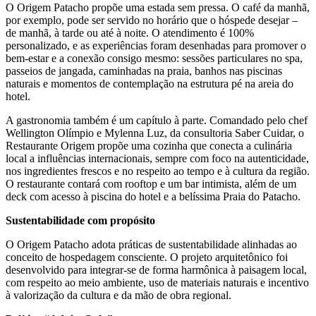
O Origem Patacho propõe uma estada sem pressa. O café da manhã,
por exemplo, pode ser servido no horário que o hóspede desejar –
de manhã, à tarde ou até à noite. O atendimento é 100%
personalizado, e as experiências foram desenhadas para promover o
bem-estar e a conexão consigo mesmo: sessões particulares no spa,
passeios de jangada, caminhadas na praia, banhos nas piscinas
naturais e momentos de contemplação na estrutura pé na areia do
hotel.
A gastronomia também é um capítulo à parte. Comandado pelo chef
Wellington Olímpio e Mylenna Luz, da consultoria Saber Cuidar, o
Restaurante Origem propõe uma cozinha que conecta a culinária
local a influências internacionais, sempre com foco na autenticidade,
nos ingredientes frescos e no respeito ao tempo e à cultura da região.
O restaurante contará com rooftop e um bar intimista, além de um
deck com acesso à piscina do hotel e a belíssima Praia do Patacho.
Sustentabilidade com propósito
O Origem Patacho adota práticas de sustentabilidade alinhadas ao
conceito de hospedagem consciente. O projeto arquitetônico foi
desenvolvido para integrar-se de forma harmônica à paisagem local,
com respeito ao meio ambiente, uso de materiais naturais e incentivo
à valorização da cultura e da mão de obra regional.