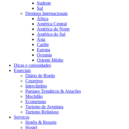
Sudeste
Sul
Destinos Internacionais
África
América Central
América do Norte
América do Sul
Ásia
Caribe
Europa
Oceania
Oriente Médio
Dicas e curiosidades
Especiais
Diário de Bordo
Cruzeiros
Intercâmbio
Parques Temáticos & Atrações
Mochilão
Ecoturismo
Turismo de Aventura
Turismo Religioso
Serviços
Hotéis & Resorts
Hostel