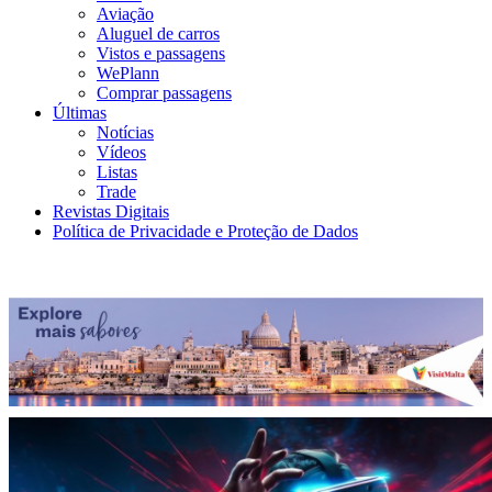
Aviação
Aluguel de carros
Vistos e passagens
WePlann
Comprar passagens
Últimas
Notícias
Vídeos
Listas
Trade
Revistas Digitais
Política de Privacidade e Proteção de Dados