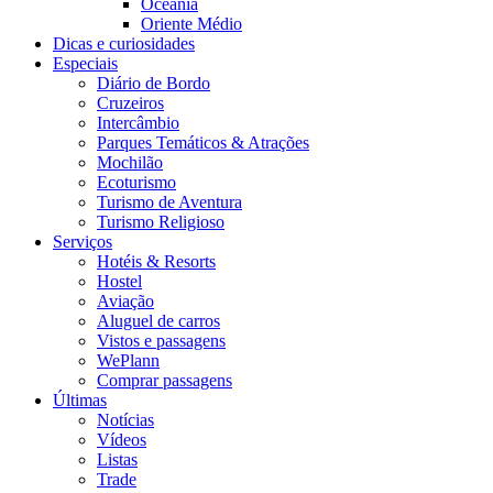
Oceania
Oriente Médio
Dicas e curiosidades
Especiais
Diário de Bordo
Cruzeiros
Intercâmbio
Parques Temáticos & Atrações
Mochilão
Ecoturismo
Turismo de Aventura
Turismo Religioso
Serviços
Hotéis & Resorts
Hostel
Aviação
Aluguel de carros
Vistos e passagens
WePlann
Comprar passagens
Últimas
Notícias
Vídeos
Listas
Trade