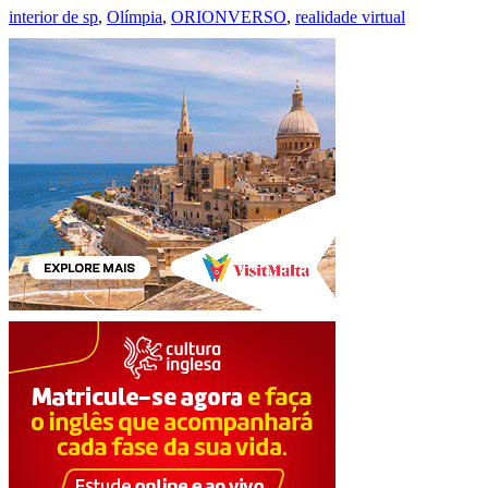
interior de sp
,
Olímpia
,
ORIONVERSO
,
realidade virtual