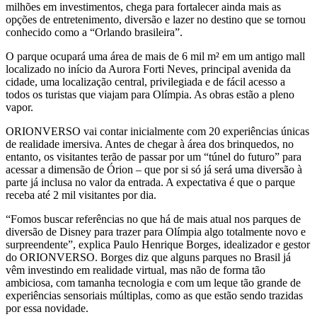
milhões em investimentos, chega para fortalecer ainda mais as
opções de entretenimento, diversão e lazer no destino que se tornou
conhecido como a “Orlando brasileira”.
O parque ocupará uma área de mais de 6 mil m² em um antigo mall
localizado no início da Aurora Forti Neves, principal avenida da
cidade, uma localização central, privilegiada e de fácil acesso a
todos os turistas que viajam para Olímpia. As obras estão a pleno
vapor.
ORIONVERSO vai contar inicialmente com 20 experiências únicas
de realidade imersiva. Antes de chegar à área dos brinquedos, no
entanto, os visitantes terão de passar por um “túnel do futuro” para
acessar a dimensão de Órion – que por si só já será uma diversão à
parte já inclusa no valor da entrada. A expectativa é que o parque
receba até 2 mil visitantes por dia.
“Fomos buscar referências no que há de mais atual nos parques de
diversão de Disney para trazer para Olímpia algo totalmente novo e
surpreendente”, explica Paulo Henrique Borges, idealizador e gestor
do ORIONVERSO. Borges diz que alguns parques no Brasil já
vêm investindo em realidade virtual, mas não de forma tão
ambiciosa, com tamanha tecnologia e com um leque tão grande de
experiências sensoriais múltiplas, como as que estão sendo trazidas
por essa novidade.