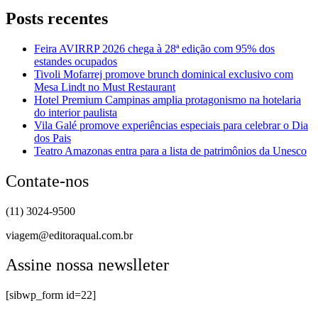
Posts recentes
Feira AVIRRP 2026 chega à 28ª edição com 95% dos
estandes ocupados
Tivoli Mofarrej promove brunch dominical exclusivo com
Mesa Lindt no Must Restaurant
Hotel Premium Campinas amplia protagonismo na hotelaria
do interior paulista
Vila Galé promove experiências especiais para celebrar o Dia
dos Pais
Teatro Amazonas entra para a lista de patrimônios da Unesco
Contate-nos
(11) 3024-9500
viagem@editoraqual.com.br
Assine nossa newslleter
[sibwp_form id=22]