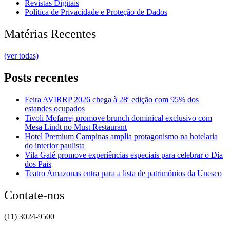
Revistas Digitais
Política de Privacidade e Proteção de Dados
Matérias Recentes
(ver todas)
Posts recentes
Feira AVIRRP 2026 chega à 28ª edição com 95% dos
estandes ocupados
Tivoli Mofarrej promove brunch dominical exclusivo com
Mesa Lindt no Must Restaurant
Hotel Premium Campinas amplia protagonismo na hotelaria
do interior paulista
Vila Galé promove experiências especiais para celebrar o Dia
dos Pais
Teatro Amazonas entra para a lista de patrimônios da Unesco
Contate-nos
(11) 3024-9500