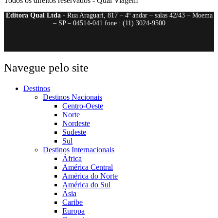
Todos os direitos reservados - Qual Viagem
Editora Qual Ltda
- Rua Araguari, 817 – 4º andar – salas 42/43 – Moema
– SP – 04514-041 fone : (11) 3024-9500
Navegue pelo site
Destinos
Destinos Nacionais
Centro-Oeste
Norte
Nordeste
Sudeste
Sul
Destinos Internacionais
África
América Central
América do Norte
América do Sul
Ásia
Caribe
Europa