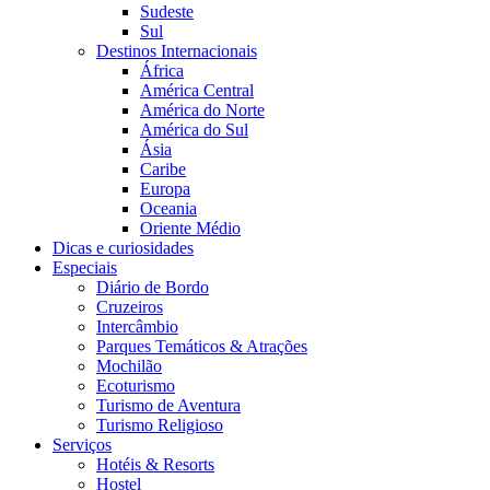
Sudeste
Sul
Destinos Internacionais
África
América Central
América do Norte
América do Sul
Ásia
Caribe
Europa
Oceania
Oriente Médio
Dicas e curiosidades
Especiais
Diário de Bordo
Cruzeiros
Intercâmbio
Parques Temáticos & Atrações
Mochilão
Ecoturismo
Turismo de Aventura
Turismo Religioso
Serviços
Hotéis & Resorts
Hostel