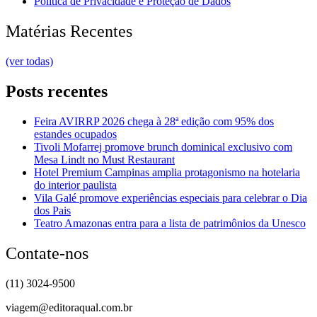
Política de Privacidade e Proteção de Dados
Matérias Recentes
(ver todas)
Posts recentes
Feira AVIRRP 2026 chega à 28ª edição com 95% dos
estandes ocupados
Tivoli Mofarrej promove brunch dominical exclusivo com
Mesa Lindt no Must Restaurant
Hotel Premium Campinas amplia protagonismo na hotelaria
do interior paulista
Vila Galé promove experiências especiais para celebrar o Dia
dos Pais
Teatro Amazonas entra para a lista de patrimônios da Unesco
Contate-nos
(11) 3024-9500
viagem@editoraqual.com.br