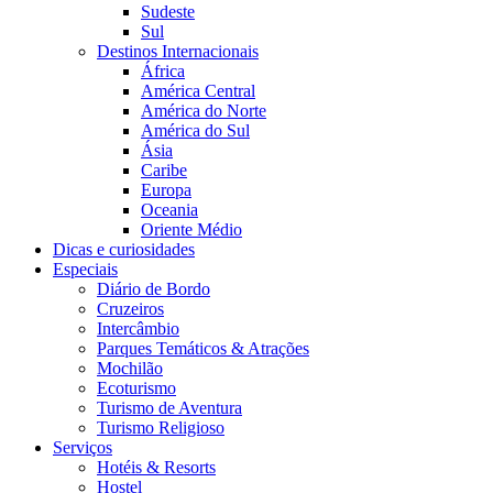
Sudeste
Sul
Destinos Internacionais
África
América Central
América do Norte
América do Sul
Ásia
Caribe
Europa
Oceania
Oriente Médio
Dicas e curiosidades
Especiais
Diário de Bordo
Cruzeiros
Intercâmbio
Parques Temáticos & Atrações
Mochilão
Ecoturismo
Turismo de Aventura
Turismo Religioso
Serviços
Hotéis & Resorts
Hostel