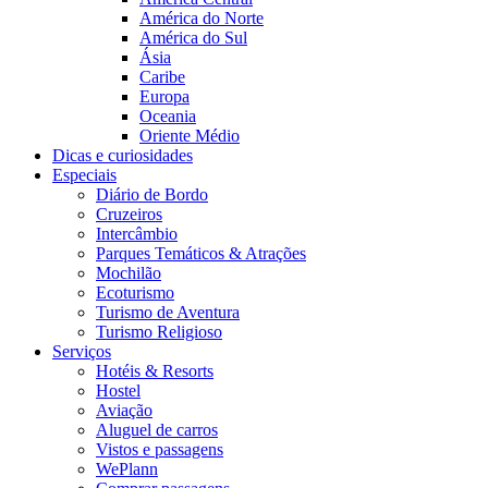
América do Norte
América do Sul
Ásia
Caribe
Europa
Oceania
Oriente Médio
Dicas e curiosidades
Especiais
Diário de Bordo
Cruzeiros
Intercâmbio
Parques Temáticos & Atrações
Mochilão
Ecoturismo
Turismo de Aventura
Turismo Religioso
Serviços
Hotéis & Resorts
Hostel
Aviação
Aluguel de carros
Vistos e passagens
WePlann