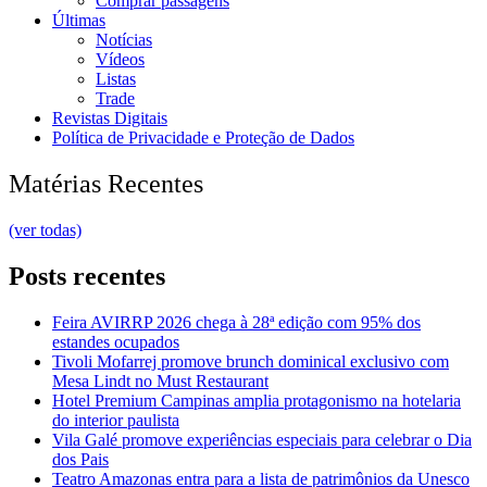
Comprar passagens
Últimas
Notícias
Vídeos
Listas
Trade
Revistas Digitais
Política de Privacidade e Proteção de Dados
Matérias Recentes
(ver todas)
Posts recentes
Feira AVIRRP 2026 chega à 28ª edição com 95% dos
estandes ocupados
Tivoli Mofarrej promove brunch dominical exclusivo com
Mesa Lindt no Must Restaurant
Hotel Premium Campinas amplia protagonismo na hotelaria
do interior paulista
Vila Galé promove experiências especiais para celebrar o Dia
dos Pais
Teatro Amazonas entra para a lista de patrimônios da Unesco