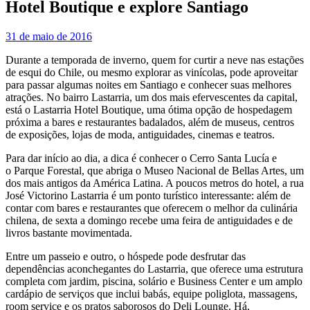
Hotel Boutique e explore Santiago
31 de maio de 2016
Durante a temporada de inverno, quem for curtir a neve nas estações
de esqui do Chile, ou mesmo explorar as vinícolas, pode aproveitar
para passar algumas noites em Santiago e conhecer suas melhores
atrações. No bairro Lastarria, um dos mais efervescentes da capital,
está o Lastarria Hotel Boutique, uma ótima opção de hospedagem
próxima a bares e restaurantes badalados, além de museus, centros
de exposições, lojas de moda, antiguidades, cinemas e teatros.
Para dar início ao dia, a dica é conhecer o Cerro Santa Lucía e
o Parque Forestal, que abriga o Museo Nacional de Bellas Artes, um
dos mais antigos da América Latina. A poucos metros do hotel, a rua
José Victorino Lastarria é um ponto turístico interessante: além de
contar com bares e restaurantes que oferecem o melhor da culinária
chilena, de sexta a domingo recebe uma feira de antiguidades e de
livros bastante movimentada.
Entre um passeio e outro, o hóspede pode desfrutar das
dependências aconchegantes do Lastarria, que oferece uma estrutura
completa com jardim, piscina, solário e Business Center e um amplo
cardápio de serviços que inclui babás, equipe poliglota, massagens,
room service e os pratos saborosos do Deli Lounge. Há,