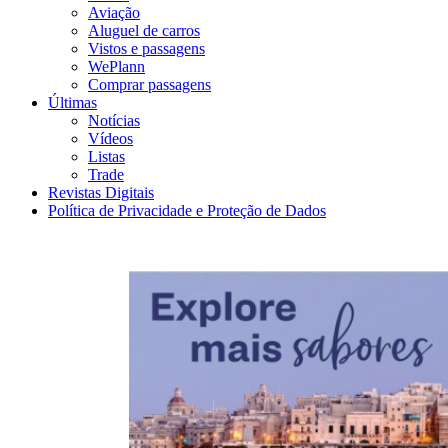
Aviação
Aluguel de carros
Vistos e passagens
WePlann
Comprar passagens
Últimas
Notícias
Vídeos
Listas
Trade
Revistas Digitais
Política de Privacidade e Proteção de Dados