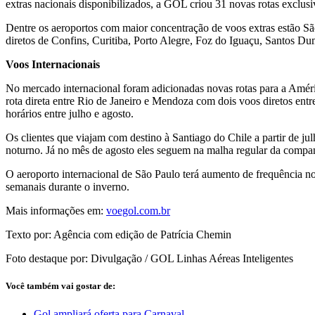
extras nacionais disponibilizados, a GOL criou 31 novas rotas exclusiva
Dentre os aeroportos com maior concentração de voos extras estão São 
diretos de Confins, Curitiba, Porto Alegre, Foz do Iguaçu, Santos Du
Voos Internacionais
No mercado internacional foram adicionadas novas rotas para a Amér
rota direta entre Rio de Janeiro e Mendoza com dois voos diretos entr
horários entre julho e agosto.
Os clientes que viajam com destino à Santiago do Chile a partir de ju
noturno. Já no mês de agosto eles seguem na malha regular da compa
O aeroporto internacional de São Paulo terá aumento de frequência no
semanais durante o inverno.
Mais informações em:
voegol.com.br
Texto por: Agência com edição de Patrícia Chemin
Foto destaque por: Divulgação / GOL Linhas Aéreas Inteligentes
Você também vai gostar de:
Gol ampliará oferta para Carnaval