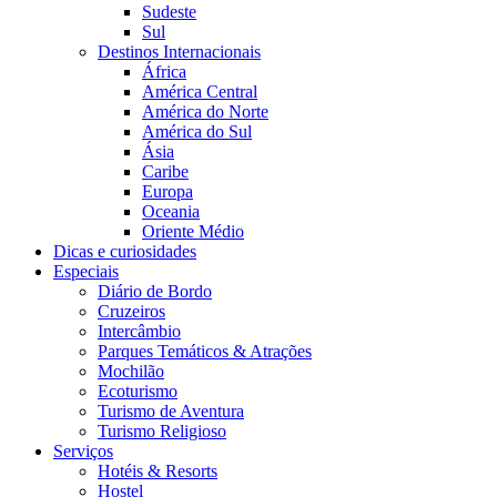
Sudeste
Sul
Destinos Internacionais
África
América Central
América do Norte
América do Sul
Ásia
Caribe
Europa
Oceania
Oriente Médio
Dicas e curiosidades
Especiais
Diário de Bordo
Cruzeiros
Intercâmbio
Parques Temáticos & Atrações
Mochilão
Ecoturismo
Turismo de Aventura
Turismo Religioso
Serviços
Hotéis & Resorts
Hostel