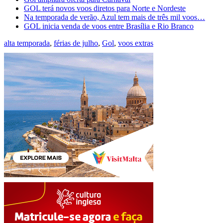
GOL terá novos voos diretos para Norte e Nordeste
Na temporada de verão, Azul tem mais de três mil voos…
GOL inicia venda de voos entre Brasília e Rio Branco
alta temporada
,
férias de julho
,
Gol
,
voos extras