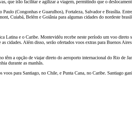
s, que irão facilitar e agilizar a viagem, permitindo que o deslocamento
Paulo (Congonhas e Guarulhos), Fortaleza, Salvador e Brasília. Entre a
mont, Cuiabá, Belém e Goiânia para algumas cidades do nordeste brasil
ica Latina e o Caribe. Montevidéu recebe neste período um voo direto
e as cidades. Além disso, serão ofertados voos extras para Buenos Aire
lho têm a opção de viajar direto do aeroporto internacional do Rio de Ja
nhia durante as manhãs.
s voos para Santiago, no Chile, e Punta Cana, no Caribe. Santiago ganh