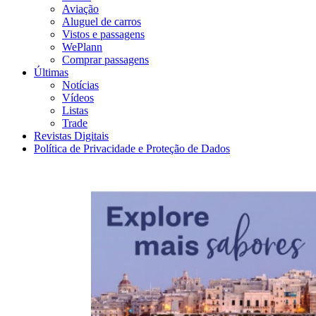
Aviação
Aluguel de carros
Vistos e passagens
WePlann
Comprar passagens
Últimas
Notícias
Vídeos
Listas
Trade
Revistas Digitais
Política de Privacidade e Proteção de Dados