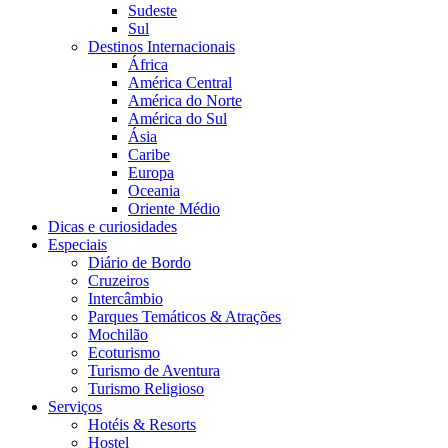
Sudeste
Sul
Destinos Internacionais
África
América Central
América do Norte
América do Sul
Ásia
Caribe
Europa
Oceania
Oriente Médio
Dicas e curiosidades
Especiais
Diário de Bordo
Cruzeiros
Intercâmbio
Parques Temáticos & Atrações
Mochilão
Ecoturismo
Turismo de Aventura
Turismo Religioso
Serviços
Hotéis & Resorts
Hostel