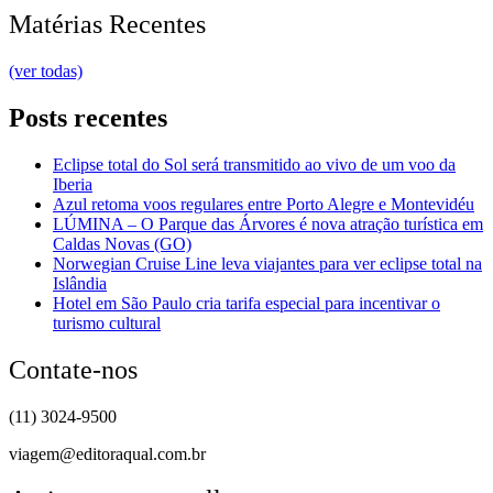
Matérias Recentes
(ver todas)
Posts recentes
Eclipse total do Sol será transmitido ao vivo de um voo da
Iberia
Azul retoma voos regulares entre Porto Alegre e Montevidéu
LÚMINA – O Parque das Árvores é nova atração turística em
Caldas Novas (GO)
Norwegian Cruise Line leva viajantes para ver eclipse total na
Islândia
Hotel em São Paulo cria tarifa especial para incentivar o
turismo cultural
Contate-nos
(11) 3024-9500
viagem@editoraqual.com.br