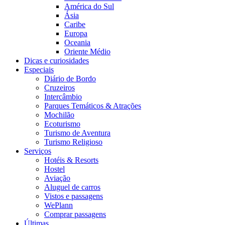
América do Sul
Ásia
Caribe
Europa
Oceania
Oriente Médio
Dicas e curiosidades
Especiais
Diário de Bordo
Cruzeiros
Intercâmbio
Parques Temáticos & Atrações
Mochilão
Ecoturismo
Turismo de Aventura
Turismo Religioso
Serviços
Hotéis & Resorts
Hostel
Aviação
Aluguel de carros
Vistos e passagens
WePlann
Comprar passagens
Últimas