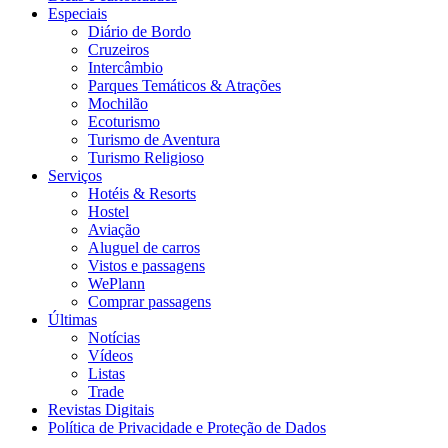
Especiais
Diário de Bordo
Cruzeiros
Intercâmbio
Parques Temáticos & Atrações
Mochilão
Ecoturismo
Turismo de Aventura
Turismo Religioso
Serviços
Hotéis & Resorts
Hostel
Aviação
Aluguel de carros
Vistos e passagens
WePlann
Comprar passagens
Últimas
Notícias
Vídeos
Listas
Trade
Revistas Digitais
Política de Privacidade e Proteção de Dados