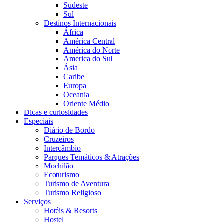
Sudeste
Sul
Destinos Internacionais
África
América Central
América do Norte
América do Sul
Ásia
Caribe
Europa
Oceania
Oriente Médio
Dicas e curiosidades
Especiais
Diário de Bordo
Cruzeiros
Intercâmbio
Parques Temáticos & Atrações
Mochilão
Ecoturismo
Turismo de Aventura
Turismo Religioso
Serviços
Hotéis & Resorts
Hostel