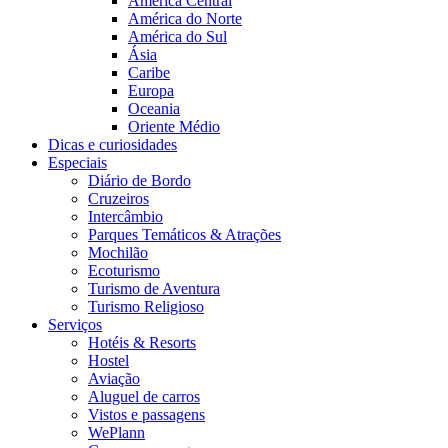
América Central
América do Norte
América do Sul
Ásia
Caribe
Europa
Oceania
Oriente Médio
Dicas e curiosidades
Especiais
Diário de Bordo
Cruzeiros
Intercâmbio
Parques Temáticos & Atrações
Mochilão
Ecoturismo
Turismo de Aventura
Turismo Religioso
Serviços
Hotéis & Resorts
Hostel
Aviação
Aluguel de carros
Vistos e passagens
WePlann