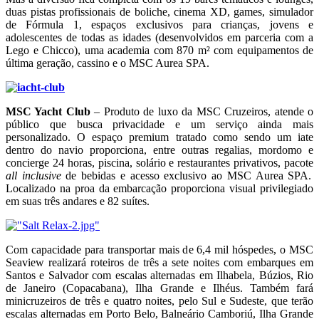
duas pistas profissionais de boliche, cinema XD, games, simulador
de Fórmula 1, espaços exclusivos para crianças, jovens e
adolescentes de todas as idades (desenvolvidos em parceria com a
Lego e Chicco), uma academia com 870 m² com equipamentos de
última geração, cassino e o MSC Aurea SPA.
MSC Yacht Club
– Produto de luxo da MSC Cruzeiros, atende o
público que busca privacidade e um serviço ainda mais
personalizado. O espaço premium tratado como sendo um iate
dentro do navio proporciona, entre outras regalias, mordomo e
concierge 24 horas, piscina, solário e restaurantes privativos, pacote
all inclusive
de bebidas e acesso exclusivo ao MSC Aurea SPA.
Localizado na proa da embarcação proporciona visual privilegiado
em suas três andares e 82 suítes.
Com capacidade para transportar mais de 6,4 mil hóspedes, o MSC
Seaview realizará roteiros de três a sete noites com embarques em
Santos e Salvador com escalas alternadas em Ilhabela, Búzios, Rio
de Janeiro (Copacabana), Ilha Grande e Ilhéus. Também fará
minicruzeiros de três e quatro noites, pelo Sul e Sudeste, que terão
escalas alternadas em Porto Belo, Balneário Camboriú, Ilha Grande