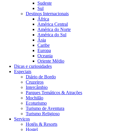
Sudeste
Sul
Destinos Internacionais
África
América Central
América do Norte
América do Sul
Ásia
Caribe
Europa
Oceania
Oriente Médio
Dicas e curiosidades
Especiais
Diário de Bordo
Cruzeiros
Intercâmbio
Parques Temáticos & Atrações
Mochilão
Ecoturismo
Turismo de Aventura
Turismo Religioso
Serviços
Hotéis & Resorts
Hostel