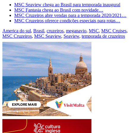
MSC Seaview chega ao Brasil para temporada inaugural
MSC Fantasia chega ao Brasil com novidade…
MSC Cruzeiros abre vendas para a temporada 2020/2021…
MSC Cruzeiros oferece condições especiais para rotas…
America do sul
,
Brasil
,
cruzeiros
,
meganavio
,
MSC
,
MSC Cruises
,
MSC Cruzeiros
,
MSC Seaview
,
Seaview
,
temporada de cruzeiros