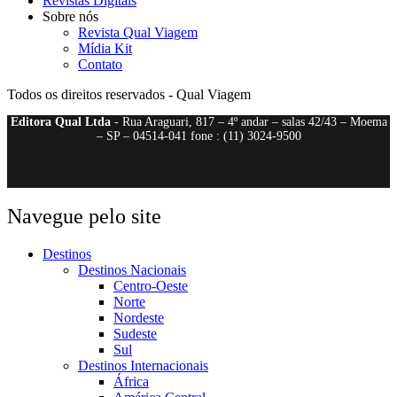
Revistas Digitais
Sobre nós
Revista Qual Viagem
Mídia Kit
Contato
Todos os direitos reservados - Qual Viagem
Editora Qual Ltda
- Rua Araguari, 817 – 4º andar – salas 42/43 – Moema
– SP – 04514-041 fone : (11) 3024-9500
Navegue pelo site
Destinos
Destinos Nacionais
Centro-Oeste
Norte
Nordeste
Sudeste
Sul
Destinos Internacionais
África