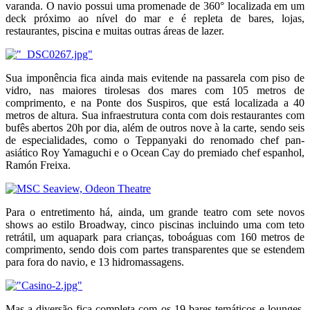
varanda. O navio possui uma promenade de 360° localizada em um
deck próximo ao nível do mar e é repleta de bares, lojas,
restaurantes, piscina e muitas outras áreas de lazer.
Sua imponência fica ainda mais evitende na passarela com piso de
vidro, nas maiores tirolesas dos mares com 105 metros de
comprimento, e na Ponte dos Suspiros, que está localizada a 40
metros de altura. Sua infraestrutura conta com dois restaurantes com
bufês abertos 20h por dia, além de outros nove à la carte, sendo seis
de especialidades, como o Teppanyaki do renomado chef pan-
asiático Roy Yamaguchi e o Ocean Cay do premiado chef espanhol,
Ramón Freixa.
Para o entretimento há, ainda, um grande teatro com sete novos
shows ao estilo Broadway, cinco piscinas incluindo uma com teto
retrátil, um aquapark para crianças, toboáguas com 160 metros de
comprimento, sendo dois com partes transparentes que se estendem
para fora do navio, e 13 hidromassagens.
Mas a diversão fica completa com os 19 bares temáticos e lounges,