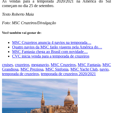
As vendas para a temporada 2020/2021 na América do Sul
começam no dia 25 de setembro.
Texto Roberto Maia
Foto: MSC Cruzeiros/Divulgação
Você também vai gostar de:
MSC Cruzeiros anuncia 4 navios na temporada…
Quatro navios da MSC farão viagens pela América do…
MSC Fantasia chega ao Brasil com novidade…
CVC inicia venda para a temporada de cruzeiros
cruises
,
cruzeiros
,
meganavio
,
MSC Cruzeiros
,
MSC Fantasia
,
MSC
Grandiosa
,
MSC Preziosa
,
MSC Sinfonia
,
MSC Yacht Club
,
navio
,
temporada de cruzeiros
,
temporada de cruzeiros 2020/2021