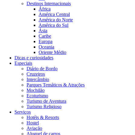
Destinos Internacionais
África
América Central
América do Norte
América do Sul
Ásia
Caribe
Europa
Oceania
Oriente Médio
Dicas e curiosidades
Especiais
Diário de Bordo
Cruzeiros
Intercâmbio
Parques Temáticos & Atrações
Mochilão
Ecoturismo
Turismo de Aventura
Turismo Religioso
Serviços
Hotéis & Resorts
Hostel
Aviação
Aluguel de carros