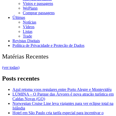
Vistos e passagens
WePlann
Comprar passagens
Últimas
Notícias
Vídeos
Listas
Trade
Revistas Digitais
Política de Privacidade e Proteção de Dados
Matérias Recentes
(ver todas)
Posts recentes
Azul retoma voos regulares entre Porto Alegre e Montevidéu
LÚMINA – O Parque das Árvores é nova atração turística em
Caldas Novas (GO)
Norwegian Cruise Line leva viajantes para ver eclipse total na
Islândia
Hotel em São Paulo cria tarifa especial para incentivar o