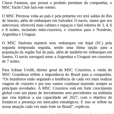
Classe Fantasia, que possui o produto premium da companhia, o
MSC Yacht Club fará este roteiro.
O MSC Preziosa volta ao país e pela primeira vez terá saídas do Rio
de Janeiro, além de embarques em Salvador. O navio, maior que seu
antecessor, oferecerá mais cabines e espaços e fará roteiros de 3, 4, 6
e 8 noites, incluindo mini-cruzeiros, e cruzeiros para o Nordeste,
Argentina e Uruguai.
O MSC Sinfonia manterá seus embarques em Itajaí (SC) pela
segunda temporada seguida, sendo uma ótima opção para a
população da região Sul do país, além de também ter embarques em
Santos. O navio navegará rumo a Argentina e Uruguai em cruzeiros
de 7 noites.
Para Adrian Ursilli, diretor geral da MSC Cruzeiros, a vinda do
MSC Grandiosa reflete a importância do Brasil para a companhia.
“Os brasileiros estão seguindo a tendência de cada vez mais realizar
viagens de cruzeiro e por isso vamos continuar trazendo sempre as
principais novidades. A MSC Cruzeiros está em forte crescimento
global com um plano de investimento sem precedentes na indústria
que visa triplicar a sua capacidade até 2027, com o objetivo de
fortalecer a presença em mercados estratégicos. E isso se reflete na
nossa atuação cada vez mais forte no Brasil”, explicou.