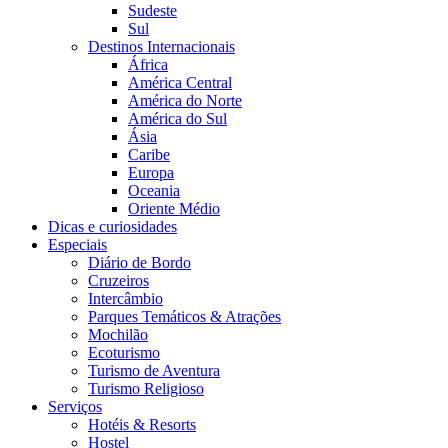
Sudeste
Sul
Destinos Internacionais
África
América Central
América do Norte
América do Sul
Ásia
Caribe
Europa
Oceania
Oriente Médio
Dicas e curiosidades
Especiais
Diário de Bordo
Cruzeiros
Intercâmbio
Parques Temáticos & Atrações
Mochilão
Ecoturismo
Turismo de Aventura
Turismo Religioso
Serviços
Hotéis & Resorts
Hostel