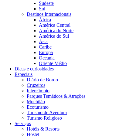
Sudeste
Sul
Destinos Internacionais
África
América Central
América do Norte
América do Sul
Ásia
Caribe
Europa
Oceania
Oriente Médio
Dicas e curiosidades
Especiais
Diário de Bordo
Cruzeiros
Intercâmbio
Parques Temáticos & Atrações
Mochilão
Ecoturismo
Turismo de Aventura
Turismo Religioso
Serviços
Hotéis & Resorts
Hostel