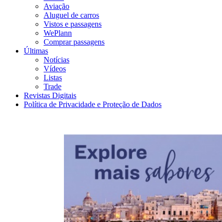
Aviação
Aluguel de carros
Vistos e passagens
WePlann
Comprar passagens
Últimas
Notícias
Vídeos
Listas
Trade
Revistas Digitais
Política de Privacidade e Proteção de Dados